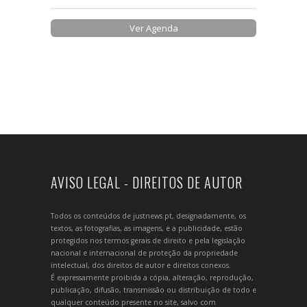
Ver Agenda
AVISO LEGAL - DIREITOS DE AUTOR
Todos os conteúdos de justnews.pt, designadamente, os
textos, as fotografias, as imagens, e a publicidade, estão
protegidos nos termos gerais de direito e pela legislação
nacional e internacional de proteção da propriedade
intelectual, dos direitos de autor e direitos conexos.
É expressamente proibida a cópia, alteração, reprodução,
publicação, difusão, transmissão ou distribuição de todo e
qualquer conteúdo presente no site, salvo com