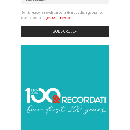
Se não receber a newsletter ou se tiver dúvidas, agradecemos
que nos contacte:
geral@justnews.pt
SUBSCREVER