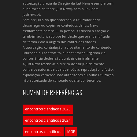
autorização prévia da Direção da Just News e sempre com
a indicação da fonte (Just News), com o link para
justnews.pt.
Sem prejuízo do que antecede, o utilizador pode
descarregar ou copiar os conteúdos da Just News
estritamente para seu uso pessoal. O direito à citação é
também autorizado por lei, desde que seja identificada
de forma clara a origem dos conteúdos citados.
A usurpação, contrafação, aproveitamento do conteúdo
usurpado ou contrafeito, a identificação ilegítima e a
concorrência desleal são puníveis criminalmente.
A Just News reserva-se o direito de agir judicialmente
contra os autores de qualquer cópia, reprodução, difusão,
exploração comercial não autorizadas ou outra utilização
não autorizada do conteúdo do site por terceiros.
NUVEM DE REFERÊNCIAS
encontros científicos 2023
encontros científicos 2024
encontros científicos
MGF