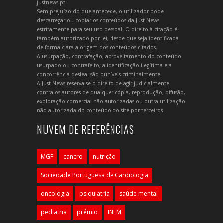
justnews.pt.
Sem prejuízo do que antecede, o utilizador pode
descarregar ou copiar os conteúdos da Just News
estritamente para seu uso pessoal. O direito à citação é
também autorizado por lei, desde que seja identificada
de forma clara a origem dos conteúdos citados.
A usurpação, contrafação, aproveitamento do conteúdo
usurpado ou contrafeito, a identificação ilegítima e a
concorrência desleal são puníveis criminalmente.
A Just News reserva-se o direito de agir judicialmente
contra os autores de qualquer cópia, reprodução, difusão,
exploração comercial não autorizadas ou outra utilização
não autorizada do conteúdo do site por terceiros.
NUVEM DE REFERÊNCIAS
MGF
cancro
nutrição
Sociedade Portuguesa de Cardiologia
oncologia
psiquiatria
saúde mental
pediatria
prémio
INEM