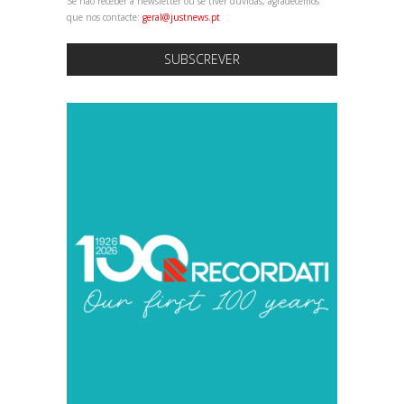
Se não receber a newsletter ou se tiver dúvidas, agradecemos
que nos contacte:
geral@justnews.pt
SUBSCREVER