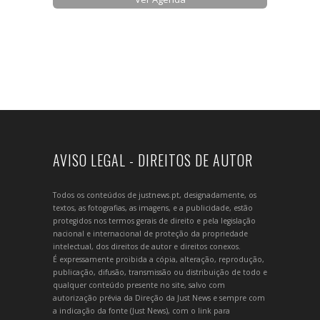
AVISO LEGAL - DIREITOS DE AUTOR
Todos os conteúdos de justnews.pt, designadamente, os
textos, as fotografias, as imagens, e a publicidade, estão
protegidos nos termos gerais de direito e pela legislação
nacional e internacional de proteção da propriedade
intelectual, dos direitos de autor e direitos conexos.
É expressamente proibida a cópia, alteração, reprodução,
publicação, difusão, transmissão ou distribuição de todo e
qualquer conteúdo presente no site, salvo com
autorização prévia da Direção da Just News e sempre com
a indicação da fonte (Just News), com o link para