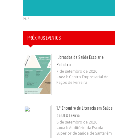
PUB
PRÓXIMOS EVENTOS
I Jornadas de Saúde Escolar e
Pediatria
7 de setembro de 2026
Local:
Centro Empresarial de
Paços de Ferreira
1.º Encontro de Literacia em Saúde
da ULS Lezíria
8 de setembro de 2026
Local:
Auditório da Escola
Superior de Saúde de Santarém