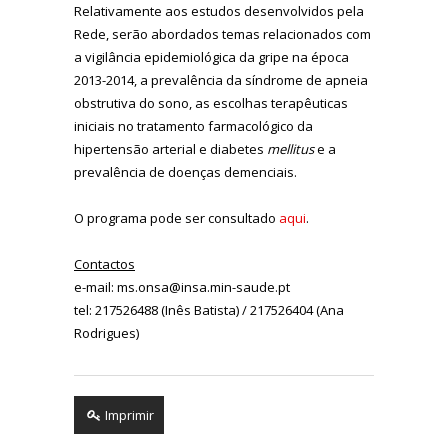
Relativamente aos estudos desenvolvidos pela
Rede, serão abordados temas relacionados com
a vigilância epidemiológica da gripe na época
2013-2014, a prevalência da síndrome de apneia
obstrutiva do sono, as escolhas terapêuticas
iniciais no tratamento farmacológico da
hipertensão arterial e diabetes
mellitus
e a
prevalência de doenças demenciais.
O programa pode ser consultado
aqui
.
Contactos
e-mail: ms.onsa@insa.min-saude.pt
tel: 217526488 (Inês Batista) / 217526404 (Ana
Rodrigues)
Imprimir