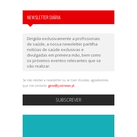
NEWSLETTER DIÁRIA
Dirigida exclusivamente a profissionais
de saúde, a nossa newsletter partilha
notícias de saúde exclusivas e
divulgadas em primeira mão, bem como
os próximos eventos relevantes que se
vão realizar.
Se não receber a newsletter ou se tiver dúvidas, agradecemos
que nos contacte:
geral@justnews.pt
SUBSCREVER