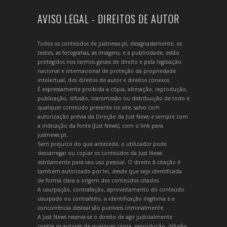
AVISO LEGAL - DIREITOS DE AUTOR
Todos os conteúdos de justnews.pt, designadamente, os
textos, as fotografias, as imagens, e a publicidade, estão
protegidos nos termos gerais de direito e pela legislação
nacional e internacional de proteção da propriedade
intelectual, dos direitos de autor e direitos conexos.
É expressamente proibida a cópia, alteração, reprodução,
publicação, difusão, transmissão ou distribuição de todo e
qualquer conteúdo presente no site, salvo com
autorização prévia da Direção da Just News e sempre com
a indicação da fonte (Just News), com o link para
justnews.pt.
Sem prejuízo do que antecede, o utilizador pode
descarregar ou copiar os conteúdos da Just News
estritamente para seu uso pessoal. O direito à citação é
também autorizado por lei, desde que seja identificada
de forma clara a origem dos conteúdos citados.
A usurpação, contrafação, aproveitamento do conteúdo
usurpado ou contrafeito, a identificação ilegítima e a
concorrência desleal são puníveis criminalmente.
A Just News reserva-se o direito de agir judicialmente
contra os autores de qualquer cópia, reprodução, difusão,