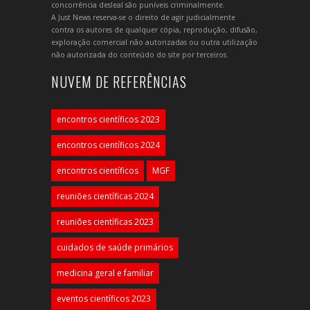
concorrência desleal são puníveis criminalmente.
A Just News reserva-se o direito de agir judicialmente
contra os autores de qualquer cópia, reprodução, difusão,
exploração comercial não autorizadas ou outra utilização
não autorizada do conteúdo do site por terceiros.
NUVEM DE REFERÊNCIAS
encontros científicos 2023
encontros científicos 2024
encontros científicos
MGF
reuniões científicas 2024
reuniões científicas 2023
cuidados de saúde primários
medicina geral e familiar
eventos científicos 2023