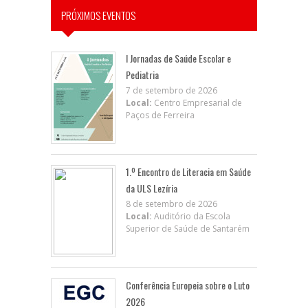
PRÓXIMOS EVENTOS
I Jornadas de Saúde Escolar e
Pediatria
7 de setembro de 2026
Local:
Centro Empresarial de
Paços de Ferreira
1.º Encontro de Literacia em Saúde
da ULS Lezíria
8 de setembro de 2026
Local:
Auditório da Escola
Superior de Saúde de Santarém
Conferência Europeia sobre o Luto
2026