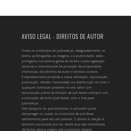
AVISO LEGAL - DIREITOS DE AUTOR
Todos os conteúdos de justnews.pt, designadamente, os
textos, as fotografias, as imagens, e a publicidade, estão
protegidos nos termos gerais de direito e pela legislação
nacional e internacional de proteção da propriedade
intelectual, dos direitos de autor e direitos conexos.
É expressamente proibida a cópia, alteração, reprodução,
publicação, difusão, transmissão ou distribuição de todo e
qualquer conteúdo presente no site, salvo com
autorização prévia da Direção da Just News e sempre com
a indicação da fonte (Just News), com o link para
justnews.pt.
Sem prejuízo do que antecede, o utilizador pode
descarregar ou copiar os conteúdos da Just News
estritamente para seu uso pessoal. O direito à citação é
também autorizado por lei, desde que seja identificada
de forma clara a origem dos conteúdos citados.