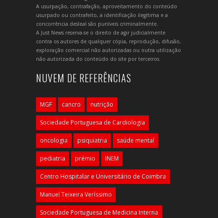
A usurpação, contrafação, aproveitamento do conteúdo
usurpado ou contrafeito, a identificação ilegítima e a
concorrência desleal são puníveis criminalmente.
A Just News reserva-se o direito de agir judicialmente
contra os autores de qualquer cópia, reprodução, difusão,
exploração comercial não autorizadas ou outra utilização
não autorizada do conteúdo do site por terceiros.
NUVEM DE REFERÊNCIAS
MGF
cancro
nutrição
Sociedade Portuguesa de Cardiologia
oncologia
psiquiatria
saúde mental
pediatria
prémio
INEM
Centro Hospitalar e Universitário de Coimbra
Manuel Teixeira Veríssimo
Sociedade Portuguesa de Medicina Interna