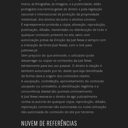
textos, as fotografias, as imagens, e a publicidade, estão
protegidos nos termos gerais de direito e pela legislação
nacional e internacional de proteção da propriedade
intelectual, dos direitos de autor e direitos conexos.
É expressamente proibida a cópia, alteração, reprodução,
publicação, difusão, transmissão ou distribuição de todo e
qualquer conteúdo presente no site, salvo com
autorização prévia da Direção da Just News e sempre com
a indicação da fonte (Just News), com o link para
justnews.pt.
Sem prejuízo do que antecede, o utilizador pode
descarregar ou copiar os conteúdos da Just News
estritamente para seu uso pessoal. O direito à citação é
também autorizado por lei, desde que seja identificada
de forma clara a origem dos conteúdos citados.
A usurpação, contrafação, aproveitamento do conteúdo
usurpado ou contrafeito, a identificação ilegítima e a
concorrência desleal são puníveis criminalmente.
A Just News reserva-se o direito de agir judicialmente
contra os autores de qualquer cópia, reprodução, difusão,
exploração comercial não autorizadas ou outra utilização
não autorizada do conteúdo do site por terceiros.
NUVEM DE REFERÊNCIAS