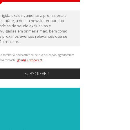
irigida exclusivamente a profissionais
e saúde, a nossa newsletter partilha
otícias de saúde exclusivas e
ivulgadas em primeira mão, bem como
s próximos eventos relevantes que se
ão realizar.
o receber a newsletter ou se tiver dúvidas, agradecemos
nos contacte:
geral@justnews.pt
SUBSCREVER