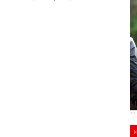
PUB
N