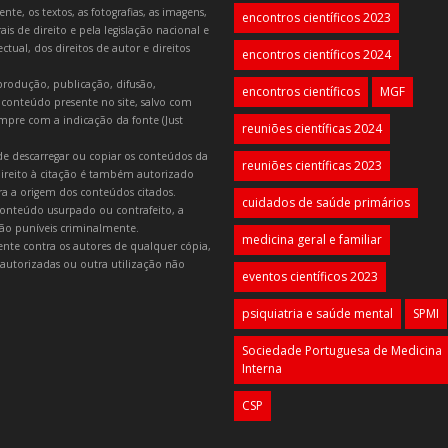
e, os textos, as fotografias, as imagens,
encontros científicos 2023
is de direito e pela legislação nacional e
tual, dos direitos de autor e direitos
encontros científicos 2024
produção, publicação, difusão,
encontros científicos
MGF
 conteúdo presente no site, salvo com
mpre com a indicação da fonte (Just
reuniões científicas 2024
e descarregar ou copiar os conteúdos da
reuniões científicas 2023
 direito à citação é também autorizado
ara a origem dos conteúdos citados.
cuidados de saúde primários
onteúdo usurpado ou contrafeito, a
 são puníveis criminalmente.
medicina geral e familiar
lmente contra os autores de qualquer cópia,
autorizadas ou outra utilização não
eventos científicos 2023
psiquiatria e saúde mental
SPMI
Sociedade Portuguesa de Medicina
Interna
CSP