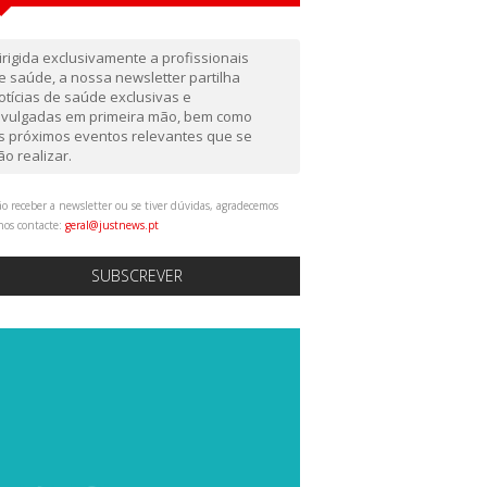
irigida exclusivamente a profissionais
e saúde, a nossa newsletter partilha
otícias de saúde exclusivas e
ivulgadas em primeira mão, bem como
s próximos eventos relevantes que se
ão realizar.
o receber a newsletter ou se tiver dúvidas, agradecemos
nos contacte:
geral@justnews.pt
SUBSCREVER