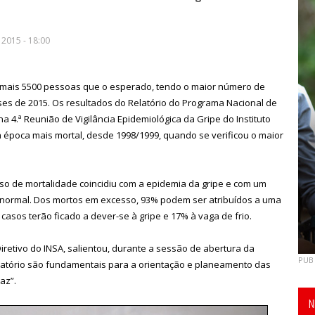
2015 - 18:00
, mais 5500 pessoas que o esperado, tendo o maior número de
ses de 2015. Os resultados do Relatório do Programa Nacional de
a 4.ª Reunião de Vigilância Epidemiológica da Gripe do Instituto
 a época mais mortal, desde 1998/1999, quando se verificou o maior
so de mortalidade coincidiu com a epidemia da gripe e com um
normal. Dos mortos em excesso, 93% podem ser atribuídos a uma
asos terão ficado a dever-se à gripe e 17% à vaga de frio.
retivo do INSA, salientou, durante a sessão de abertura da
PUB
elatório são fundamentais para a orientação e planeamento das
az”.
N