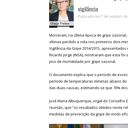
vigilância
Publicado em 7 de outubro de 
Morreram, na última época de gripe sazonal
vítimas perdido a vida nos primeiros dois me
Vigilância da Gripe 2014/2015, apresentados n
Ricardo Jorge (INSA), mostraram que esta foi
pico de mortalidade por gripe sazonal.
O documento explica que o período de exces
período de temperaturas mínimas abaixo do 
das duas causas, estimando-se que 76% dos c
José Maria Albuquerque, vogal do Conselho Di
reunião, que “os resultados obtidos neste r
medidas de prevenção da gripe de modo efic