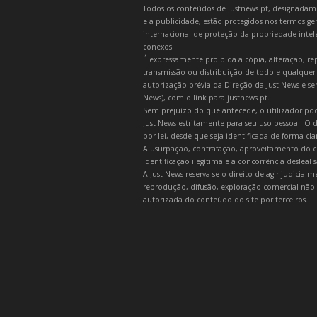
Todos os conteúdos de justnews.pt, designadament
e a publicidade, estão protegidos nos termos gera
internacional de proteção da propriedade intelec
conexos.
É expressamente proibida a cópia, alteração, re
transmissão ou distribuição de todo e qualquer
autorização prévia da Direção da Just News e se
News), com o link para justnews.pt.
Sem prejuízo do que antecede, o utilizador pod
Just News estritamente para seu uso pessoal. O
por lei, desde que seja identificada de forma cl
A usurpação, contrafação, aproveitamento do c
identificação ilegítima e a concorrência desleal
A Just News reserva-se o direito de agir judicia
reprodução, difusão, exploração comercial não 
autorizada do conteúdo do site por terceiros.