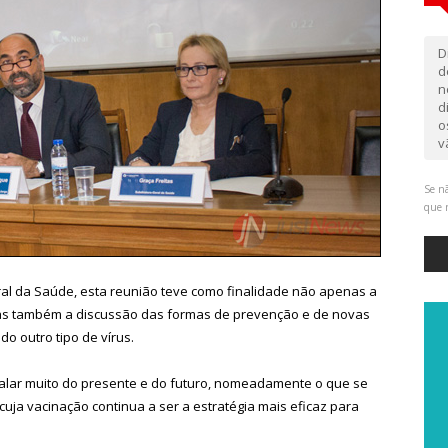
D
d
n
d
o
v
Se nã
que 
ral da Saúde, esta reunião teve como finalidade não apenas a
as também a discussão das formas de prevenção e de novas
o outro tipo de vírus.
lar muito do presente e do futuro, nomeadamente o que se
ja vacinação continua a ser a estratégia mais eficaz para