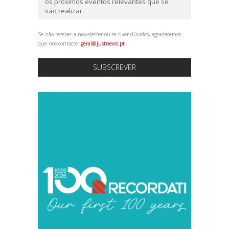
os próximos eventos relevantes que se
vão realizar.
Se não receber a newsletter ou se tiver dúvidas, agradecemos
que nos contacte:
geral@justnews.pt
SUBSCREVER