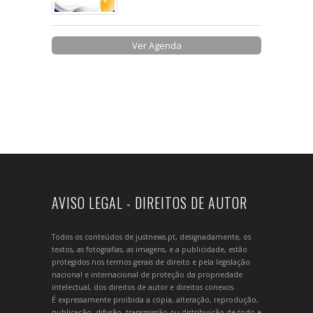
Ver Agenda
AVISO LEGAL - DIREITOS DE AUTOR
Todos os conteúdos de justnews.pt, designadamente, os
textos, as fotografias, as imagens, e a publicidade, estão
protegidos nos termos gerais de direito e pela legislação
nacional e internacional de proteção da propriedade
intelectual, dos direitos de autor e direitos conexos.
É expressamente proibida a cópia, alteração, reprodução,
publicação, difusão, transmissão ou distribuição de todo e