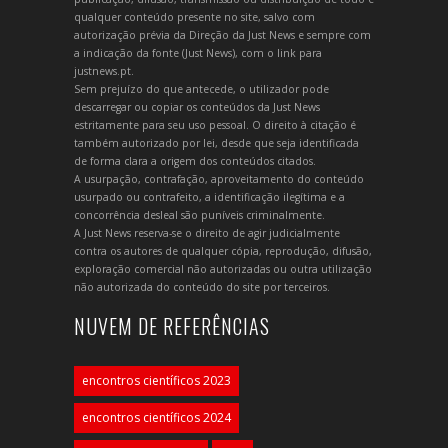
qualquer conteúdo presente no site, salvo com
autorização prévia da Direção da Just News e sempre com
a indicação da fonte (Just News), com o link para
justnews.pt.
Sem prejuízo do que antecede, o utilizador pode
descarregar ou copiar os conteúdos da Just News
estritamente para seu uso pessoal. O direito à citação é
também autorizado por lei, desde que seja identificada
de forma clara a origem dos conteúdos citados.
A usurpação, contrafação, aproveitamento do conteúdo
usurpado ou contrafeito, a identificação ilegítima e a
concorrência desleal são puníveis criminalmente.
A Just News reserva-se o direito de agir judicialmente
contra os autores de qualquer cópia, reprodução, difusão,
exploração comercial não autorizadas ou outra utilização
não autorizada do conteúdo do site por terceiros.
NUVEM DE REFERÊNCIAS
encontros científicos 2023
encontros científicos 2024