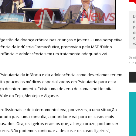
D
d
n
d
o
gestão da doença crónica nas crianças e jovens – uma perspetiva
v
rência da Indústria Farmacêutica, promovida pela MSD/Diário
infância e adolescência sem um tratamento adequado vai
Se nã
que 
siquiatria da infância e da adolescência como deveríamos ter em
uito poucos os médicos especializados em Psiquiatria para esta
aço de internamento. Existe uma dezena de camas no Hospital
ale do Tejo, Alentejo e Algarve.
ofissionais e de internamento leva, por vezes, a uma situação
iado para uma consulta, a prioridade vai para os casos mais
cusados. Ora, os ligeiros eram os que, a longo prazo, podiam ser
uros. Não podemos continuar a descurar os casos ligeiros”,