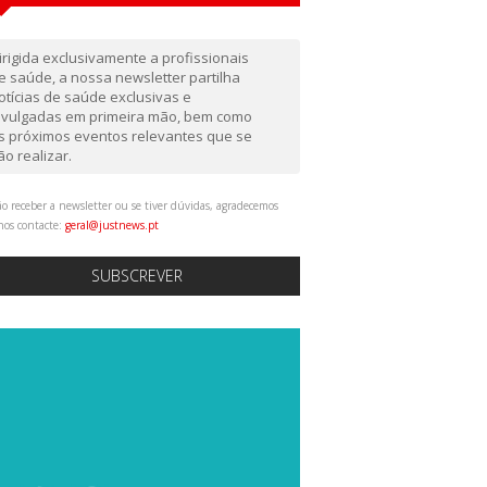
irigida exclusivamente a profissionais
e saúde, a nossa newsletter partilha
otícias de saúde exclusivas e
ivulgadas em primeira mão, bem como
s próximos eventos relevantes que se
ão realizar.
o receber a newsletter ou se tiver dúvidas, agradecemos
nos contacte:
geral@justnews.pt
SUBSCREVER