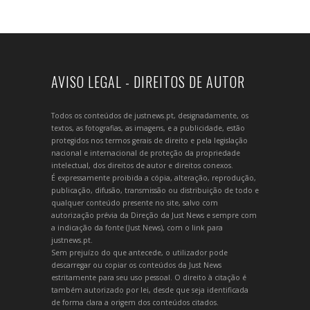
AVISO LEGAL - DIREITOS DE AUTOR
Todos os conteúdos de justnews.pt, designadamente, os
textos, as fotografias, as imagens, e a publicidade, estão
protegidos nos termos gerais de direito e pela legislação
nacional e internacional de proteção da propriedade
intelectual, dos direitos de autor e direitos conexos.
É expressamente proibida a cópia, alteração, reprodução,
publicação, difusão, transmissão ou distribuição de todo e
qualquer conteúdo presente no site, salvo com
autorização prévia da Direção da Just News e sempre com
a indicação da fonte (Just News), com o link para
justnews.pt.
Sem prejuízo do que antecede, o utilizador pode
descarregar ou copiar os conteúdos da Just News
estritamente para seu uso pessoal. O direito à citação é
também autorizado por lei, desde que seja identificada
de forma clara a origem dos conteúdos citados.