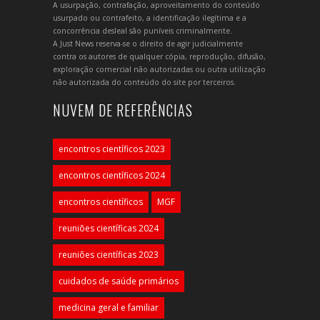
A usurpação, contrafação, aproveitamento do conteúdo
usurpado ou contrafeito, a identificação ilegítima e a
concorrência desleal são puníveis criminalmente.
A Just News reserva-se o direito de agir judicialmente
contra os autores de qualquer cópia, reprodução, difusão,
exploração comercial não autorizadas ou outra utilização
não autorizada do conteúdo do site por terceiros.
NUVEM DE REFERÊNCIAS
encontros científicos 2023
encontros científicos 2024
encontros científicos
MGF
reuniões científicas 2024
reuniões científicas 2023
cuidados de saúde primários
medicina geral e familiar