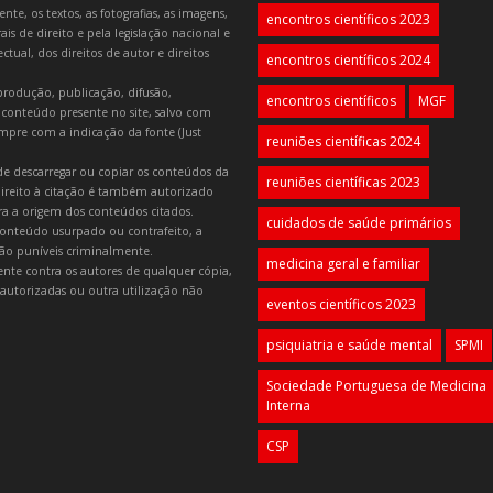
e, os textos, as fotografias, as imagens,
encontros científicos 2023
is de direito e pela legislação nacional e
tual, dos direitos de autor e direitos
encontros científicos 2024
produção, publicação, difusão,
encontros científicos
MGF
 conteúdo presente no site, salvo com
mpre com a indicação da fonte (Just
reuniões científicas 2024
e descarregar ou copiar os conteúdos da
reuniões científicas 2023
 direito à citação é também autorizado
ara a origem dos conteúdos citados.
cuidados de saúde primários
onteúdo usurpado ou contrafeito, a
 são puníveis criminalmente.
medicina geral e familiar
lmente contra os autores de qualquer cópia,
autorizadas ou outra utilização não
eventos científicos 2023
psiquiatria e saúde mental
SPMI
Sociedade Portuguesa de Medicina
Interna
CSP