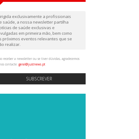
irigida exclusivamente a profissionais
e saúde, a nossa newsletter partilha
otícias de saúde exclusivas e
ivulgadas em primeira mão, bem como
s próximos eventos relevantes que se
ão realizar.
o receber a newsletter ou se tiver dúvidas, agradecemos
nos contacte:
geral@justnews.pt
SUBSCREVER