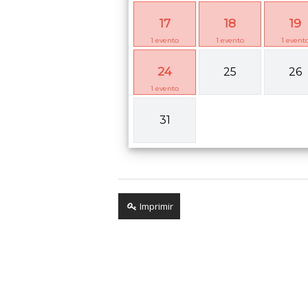
17
18
19
1
evento
1
evento
1
event
24
25
26
1
evento
31
Imprimir