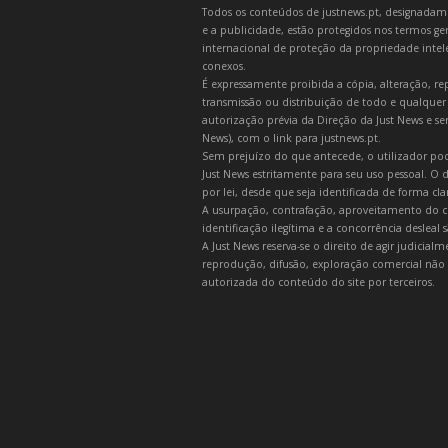
Todos os conteúdos de justnews.pt, designadament
e a publicidade, estão protegidos nos termos gera
internacional de proteção da propriedade intelec
conexos.
É expressamente proibida a cópia, alteração, re
transmissão ou distribuição de todo e qualquer
autorização prévia da Direção da Just News e se
News), com o link para justnews.pt.
Sem prejuízo do que antecede, o utilizador pod
Just News estritamente para seu uso pessoal. O
por lei, desde que seja identificada de forma cl
A usurpação, contrafação, aproveitamento do c
identificação ilegítima e a concorrência desleal
A Just News reserva-se o direito de agir judicia
reprodução, difusão, exploração comercial não 
autorizada do conteúdo do site por terceiros.