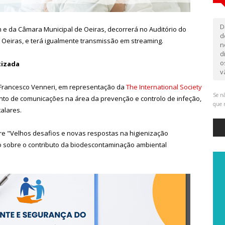
D
 e da Câmara Municipal de Oeiras, decorrerá no Auditório do
d
Oeiras, e terá igualmente transmissão em streaming.
n
d
o
tizada
v
e Francesco Venneri, em representação da
The International Society
Se nã
nto de comunicações na área da prevenção e controlo de infeção,
que 
talares.
bre "Velhos desafios e novas respostas na higienização
o sobre o contributo da biodescontaminação ambiental