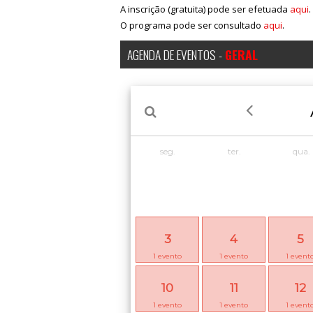
A inscrição (gratuita) pode ser efetuada
aqui
.
O programa pode ser consultado
aqui
.
AGENDA DE EVENTOS -
GERAL
seg.
ter.
qua.
3
4
5
1
evento
1
evento
1
event
10
11
12
1
evento
1
evento
1
event