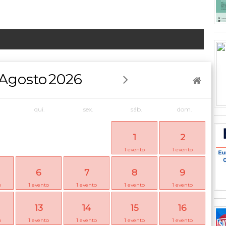
Agosto
2026
qui.
sex.
sáb.
dom.
1
2
1
evento
1
evento
6
7
8
9
o
1
evento
1
evento
1
evento
1
evento
13
14
15
16
o
1
evento
1
evento
1
evento
1
evento