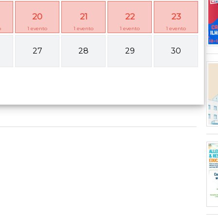
20
21
22
23
o
1
evento
1
evento
1
evento
1
evento
27
28
29
30