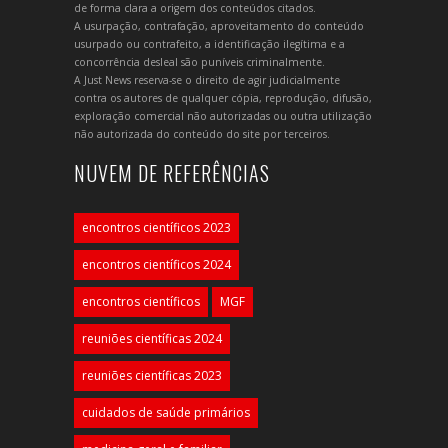
de forma clara a origem dos conteúdos citados.
A usurpação, contrafação, aproveitamento do conteúdo
usurpado ou contrafeito, a identificação ilegítima e a
concorrência desleal são puníveis criminalmente.
A Just News reserva-se o direito de agir judicialmente
contra os autores de qualquer cópia, reprodução, difusão,
exploração comercial não autorizadas ou outra utilização
não autorizada do conteúdo do site por terceiros.
NUVEM DE REFERÊNCIAS
encontros científicos 2023
encontros científicos 2024
encontros científicos
MGF
reuniões científicas 2024
reuniões científicas 2023
cuidados de saúde primários