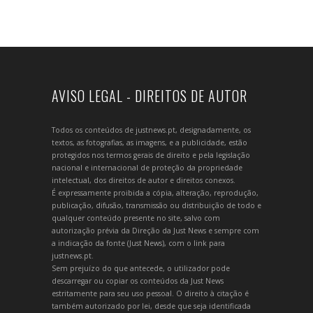
AVISO LEGAL - DIREITOS DE AUTOR
Todos os conteúdos de justnews.pt, designadamente, os
textos, as fotografias, as imagens, e a publicidade, estão
protegidos nos termos gerais de direito e pela legislação
nacional e internacional de proteção da propriedade
intelectual, dos direitos de autor e direitos conexos.
É expressamente proibida a cópia, alteração, reprodução,
publicação, difusão, transmissão ou distribuição de todo e
qualquer conteúdo presente no site, salvo com
autorização prévia da Direção da Just News e sempre com
a indicação da fonte (Just News), com o link para
justnews.pt.
Sem prejuízo do que antecede, o utilizador pode
descarregar ou copiar os conteúdos da Just News
estritamente para seu uso pessoal. O direito à citação é
também autorizado por lei, desde que seja identificada