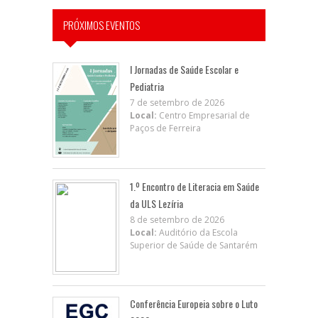
PRÓXIMOS EVENTOS
I Jornadas de Saúde Escolar e
Pediatria
7 de setembro de 2026
Local:
Centro Empresarial de
Paços de Ferreira
1.º Encontro de Literacia em Saúde
da ULS Lezíria
8 de setembro de 2026
Local:
Auditório da Escola
Superior de Saúde de Santarém
Conferência Europeia sobre o Luto