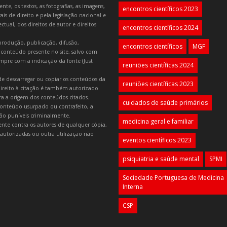
e, os textos, as fotografias, as imagens,
encontros científicos 2023
is de direito e pela legislação nacional e
tual, dos direitos de autor e direitos
encontros científicos 2024
produção, publicação, difusão,
encontros científicos
MGF
 conteúdo presente no site, salvo com
mpre com a indicação da fonte (Just
reuniões científicas 2024
e descarregar ou copiar os conteúdos da
reuniões científicas 2023
 direito à citação é também autorizado
ara a origem dos conteúdos citados.
cuidados de saúde primários
onteúdo usurpado ou contrafeito, a
 são puníveis criminalmente.
medicina geral e familiar
lmente contra os autores de qualquer cópia,
autorizadas ou outra utilização não
eventos científicos 2023
psiquiatria e saúde mental
SPMI
Sociedade Portuguesa de Medicina
Interna
CSP