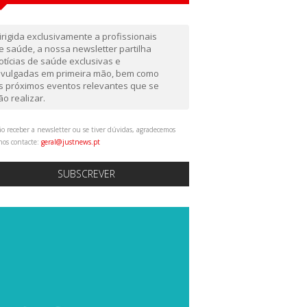
irigida exclusivamente a profissionais
e saúde, a nossa newsletter partilha
otícias de saúde exclusivas e
ivulgadas em primeira mão, bem como
s próximos eventos relevantes que se
ão realizar.
o receber a newsletter ou se tiver dúvidas, agradecemos
nos contacte:
geral@justnews.pt
SUBSCREVER