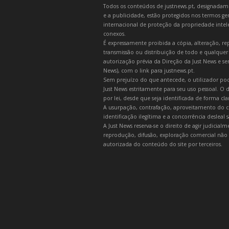
Todos os conteúdos de justnews.pt, designadament
e a publicidade, estão protegidos nos termos gera
internacional de proteção da propriedade intelec
conexos.
É expressamente proibida a cópia, alteração, re
transmissão ou distribuição de todo e qualquer
autorização prévia da Direção da Just News e se
News), com o link para justnews.pt.
Sem prejuízo do que antecede, o utilizador pod
Just News estritamente para seu uso pessoal. O
por lei, desde que seja identificada de forma cl
A usurpação, contrafação, aproveitamento do c
identificação ilegítima e a concorrência desleal
A Just News reserva-se o direito de agir judicia
reprodução, difusão, exploração comercial não 
autorizada do conteúdo do site por terceiros.