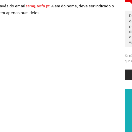
través do email
ssm@aofa.pt
. Além do nome, deve ser indicado o
o em apenas num deles.
D
d
n
d
o
v
Se nã
que 