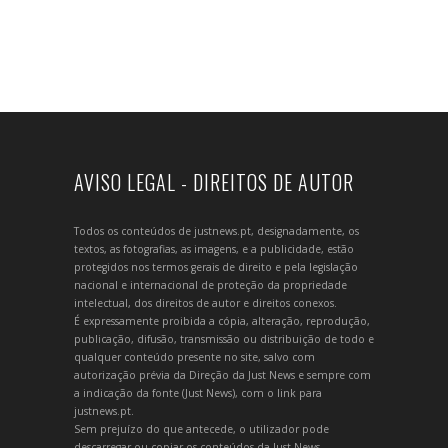
AVISO LEGAL - DIREITOS DE AUTOR
Todos os conteúdos de justnews.pt, designadamente, os
textos, as fotografias, as imagens, e a publicidade, estão
protegidos nos termos gerais de direito e pela legislação
nacional e internacional de proteção da propriedade
intelectual, dos direitos de autor e direitos conexos.
É expressamente proibida a cópia, alteração, reprodução,
publicação, difusão, transmissão ou distribuição de todo e
qualquer conteúdo presente no site, salvo com
autorização prévia da Direção da Just News e sempre com
a indicação da fonte (Just News), com o link para
justnews.pt.
Sem prejuízo do que antecede, o utilizador pode
descarregar ou copiar os conteúdos da Just News