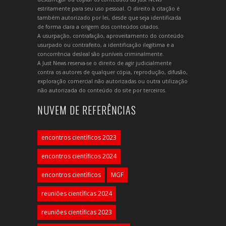
estritamente para seu uso pessoal. O direito à citação é
também autorizado por lei, desde que seja identificada
de forma clara a origem dos conteúdos citados.
A usurpação, contrafação, aproveitamento do conteúdo
usurpado ou contrafeito, a identificação ilegítima e a
concorrência desleal são puníveis criminalmente.
A Just News reserva-se o direito de agir judicialmente
contra os autores de qualquer cópia, reprodução, difusão,
exploração comercial não autorizadas ou outra utilização
não autorizada do conteúdo do site por terceiros.
NUVEM DE REFERÊNCIAS
encontros científicos 2023
encontros científicos 2024
encontros científicos
MGF
reuniões científicas 2024
reuniões científicas 2023