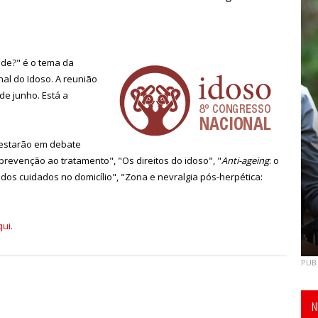
ade?" é o tema da
al do Idoso. A reunião
de junho. Está a
 estarão em debate
evenção ao tratamento", "Os direitos do idoso", "
Anti-ageing
: o
dos cuidados no domicílio", "Zona e nevralgia pós-herpética:
ui.
PUB
N