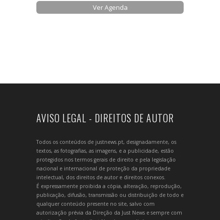
Ver Agenda
AVISO LEGAL - DIREITOS DE AUTOR
Todos os conteúdos de justnews.pt, designadamente, os
textos, as fotografias, as imagens, e a publicidade, estão
protegidos nos termos gerais de direito e pela legislação
nacional e internacional de proteção da propriedade
intelectual, dos direitos de autor e direitos conexos.
É expressamente proibida a cópia, alteração, reprodução,
publicação, difusão, transmissão ou distribuição de todo e
qualquer conteúdo presente no site, salvo com
autorização prévia da Direção da Just News e sempre com