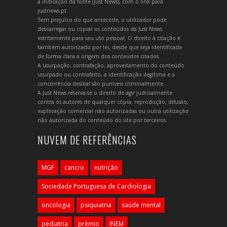
a indicação da fonte (Just News), com o link para
justnews.pt.
Sem prejuízo do que antecede, o utilizador pode
descarregar ou copiar os conteúdos da Just News
estritamente para seu uso pessoal. O direito à citação é
também autorizado por lei, desde que seja identificada
de forma clara a origem dos conteúdos citados.
A usurpação, contrafação, aproveitamento do conteúdo
usurpado ou contrafeito, a identificação ilegítima e a
concorrência desleal são puníveis criminalmente.
A Just News reserva-se o direito de agir judicialmente
contra os autores de qualquer cópia, reprodução, difusão,
exploração comercial não autorizadas ou outra utilização
não autorizada do conteúdo do site por terceiros.
NUVEM DE REFERÊNCIAS
MGF
cancro
nutrição
Sociedade Portuguesa de Cardiologia
oncologia
psiquiatria
saúde mental
pediatria
prémio
INEM