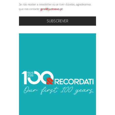
Se não receber a newsletter ou se tiver dúvidas, agradecemos
que nos contacte:
geral@justnews.pt
SUBSCREVER