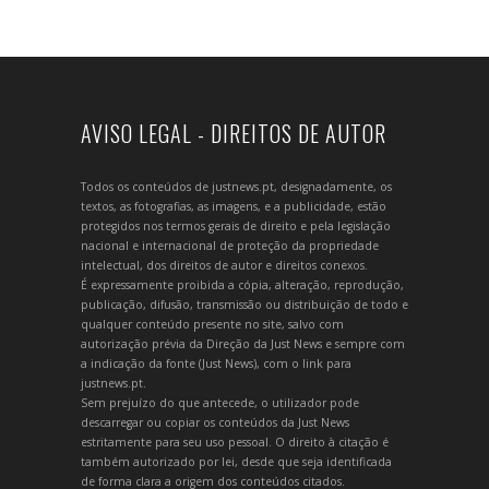
AVISO LEGAL - DIREITOS DE AUTOR
Todos os conteúdos de justnews.pt, designadamente, os
textos, as fotografias, as imagens, e a publicidade, estão
protegidos nos termos gerais de direito e pela legislação
nacional e internacional de proteção da propriedade
intelectual, dos direitos de autor e direitos conexos.
É expressamente proibida a cópia, alteração, reprodução,
publicação, difusão, transmissão ou distribuição de todo e
qualquer conteúdo presente no site, salvo com
autorização prévia da Direção da Just News e sempre com
a indicação da fonte (Just News), com o link para
justnews.pt.
Sem prejuízo do que antecede, o utilizador pode
descarregar ou copiar os conteúdos da Just News
estritamente para seu uso pessoal. O direito à citação é
também autorizado por lei, desde que seja identificada
de forma clara a origem dos conteúdos citados.