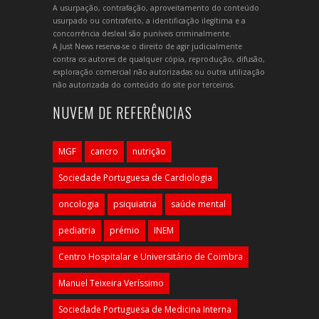
A usurpação, contrafação, aproveitamento do conteúdo
usurpado ou contrafeito, a identificação ilegítima e a
concorrência desleal são puníveis criminalmente.
A Just News reserva-se o direito de agir judicialmente
contra os autores de qualquer cópia, reprodução, difusão,
exploração comercial não autorizadas ou outra utilização
não autorizada do conteúdo do site por terceiros.
NUVEM DE REFERÊNCIAS
MGF
cancro
nutrição
Sociedade Portuguesa de Cardiologia
oncologia
psiquiatria
saúde mental
pediatria
prémio
INEM
Centro Hospitalar e Universitário de Coimbra
Manuel Teixeira Veríssimo
Sociedade Portuguesa de Medicina Interna