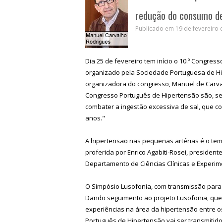
redução do consumo de
Publicado em 19 de fevereiro 
Dia 25 de fevereiro tem início o 10.º Congres
organizado pela Sociedade Portuguesa de Hi
organizadora do congresso, Manuel de Carva
Congresso Português de Hipertensão são, s
combater a ingestão excessiva de sal, que c
anos."
A hipertensão nas pequenas artérias é o tem
proferida por Enrico Agabiti-Rosei, presiden
Departamento de Ciências Clínicas e Experime
O Simpósio Lusofonia, com transmissão para
Dando seguimento ao projeto Lusofonia, que
experiências na área da hipertensão entre o
Português de Hipertensão vai ser transmitido