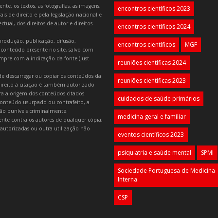
e, os textos, as fotografias, as imagens,
encontros científicos 2023
is de direito e pela legislação nacional e
tual, dos direitos de autor e direitos
encontros científicos 2024
produção, publicação, difusão,
encontros científicos
MGF
 conteúdo presente no site, salvo com
mpre com a indicação da fonte (Just
reuniões científicas 2024
e descarregar ou copiar os conteúdos da
reuniões científicas 2023
 direito à citação é também autorizado
ara a origem dos conteúdos citados.
cuidados de saúde primários
onteúdo usurpado ou contrafeito, a
 são puníveis criminalmente.
medicina geral e familiar
lmente contra os autores de qualquer cópia,
autorizadas ou outra utilização não
eventos científicos 2023
psiquiatria e saúde mental
SPMI
Sociedade Portuguesa de Medicina
Interna
CSP