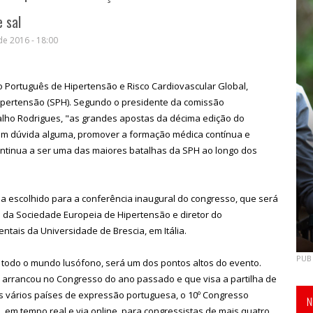
 sal
de 2016 - 18:00
so Português de Hipertensão e Risco Cardiovascular Global,
pertensão (SPH). Segundo o presidente da comissão
lho Rodrigues, "as grandes apostas da décima edição do
em dúvida alguma, promover a formação médica contínua e
ontinua a ser uma das maiores batalhas da SPH ao longo dos
a escolhido para a conferência inaugural do congresso, que será
te da Sociedade Europeia de Hipertensão e diretor do
ntais da Universidade de Brescia, em Itália.
PUB
 todo o mundo lusófono, será um dos pontos altos do evento.
 arrancou no Congresso do ano passado e que visa a partilha de
s vários países de expressão portuguesa, o 10º Congresso
N
, em tempo real e via online, para congressistas de mais quatro