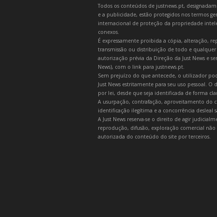
Todos os conteúdos de justnews.pt, designadament
e a publicidade, estão protegidos nos termos gera
internacional de proteção da propriedade intelec
conexos.
É expressamente proibida a cópia, alteração, re
transmissão ou distribuição de todo e qualquer
autorização prévia da Direção da Just News e se
News), com o link para justnews.pt.
Sem prejuízo do que antecede, o utilizador pod
Just News estritamente para seu uso pessoal. O
por lei, desde que seja identificada de forma cl
A usurpação, contrafação, aproveitamento do c
identificação ilegítima e a concorrência desleal
A Just News reserva-se o direito de agir judicia
reprodução, difusão, exploração comercial não 
autorizada do conteúdo do site por terceiros.