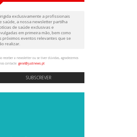
irigida exclusivamente a profissionais
e saúde, a nossa newsletter partilha
otícias de saúde exclusivas e
ivulgadas em primeira mão, bem como
s próximos eventos relevantes que se
ão realizar.
o receber a newsletter ou se tiver dúvidas, agradecemos
nos contacte:
geral@justnews.pt
SUBSCREVER