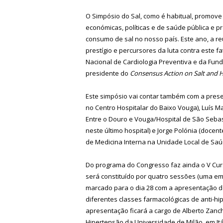
O Simpósio do Sal, como é habitual, promove
económicas, políticas e de saúde pública e 
consumo de sal no nosso país. Este ano, a r
prestígio e percursores da luta contra este f
Nacional de Cardiologia Preventiva e da Fu
presidente do
Consensus Action on Salt and 
Este simpósio vai contar também com a prese
no Centro Hospitalar do Baixo Vouga), Luís Ma
Entre o Douro e Vouga/Hospital de São Sebast
neste último hospital) e Jorge Polónia (doce
de Medicina Interna na Unidade Local de Sa
Do programa do Congresso faz ainda o V Cur
será constituído por quatro sessões (uma e
marcado para o dia 28 com a apresentação do
diferentes classes farmacológicas de anti-h
apresentação ficará a cargo de Alberto Zanche
Hipertensão da Universidade de Milão, em Itá