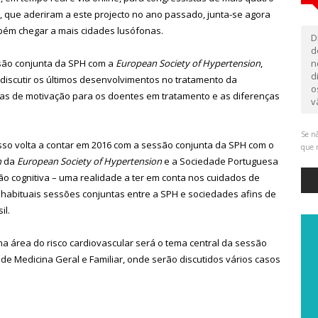
, que aderiram a este projecto no ano passado, junta-se agora
bém chegar a mais cidades lusófonas.
D
d
são conjunta da SPH com a
European Society of Hypertension
,
n
d
o discutir os últimos desenvolvimentos no tratamento da
o
gias de motivação para os doentes em tratamento e as diferenças
v
Se nã
sso volta a contar em 2016 com a sessão conjunta da SPH com o
que 
n
da
European Society of Hypertension
e a Sociedade Portuguesa
ão cognitiva – uma realidade a ter em conta nos cuidados de
habituais sessões conjuntas entre a SPH e sociedades afins de
il.
 na área do risco cardiovascular será o tema central da sessão
 Medicina Geral e Familiar, onde serão discutidos vários casos