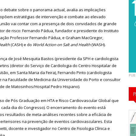
 o debate sobre o panorama actual, avalia as implicações
propõem estratégias de intervenção e combate ao elevado
eunião vai contar com a presença de dois convidados de grande
ator de risco: Fernando Pádua, fundador e presidente do Instituto
ndação Professor Fernando Pádua, e Graham MacGregor,
Health
(CASH) e do
World Action on Salt and Health
(WASH).
nça de José Mesquita Bastos (presidente da SPH e cardiologista
rtins (diretor do Serviço de Cardiologia do Centro Hospitalar de
ião, em Santa Maria da Feira), Fernando Pinto (cardiologista
PUB
nte na Faculdade de Medicina da Universidade do Porto e consultor
úde de Matosinhos/Hospital Pedro Hispano).
P
so de Pós Graduação em HTA e Risco Cardiovascular Global que
m cada dia do Congresso). O encerramento do evento está
s resultados de meta-análises recentes sobre a eficácia de
ipertensores na prevenção de eventos cardiovasculares. Esta
tti, docente e investigador no Centro de Fisiologia Clínica e
lia.