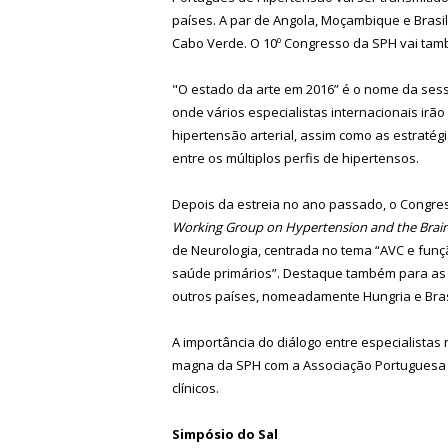
países. A par de Angola, Moçambique e Brasil
Cabo Verde. O 10º Congresso da SPH vai tam
"O estado da arte em 2016” é o nome da ses
onde vários especialistas internacionais irã
hipertensão arterial, assim como as estraté
entre os múltiplos perfis de hipertensos.
Depois da estreia no ano passado, o Congre
Working Group on Hypertension and the Brai
de Neurologia, centrada no tema “AVC e funç
saúde primários”. Destaque também para as 
outros países, nomeadamente Hungria e Bras
A importância do diálogo entre especialistas
magna da SPH com a Associação Portuguesa de
clínicos.
Simpósio do Sal