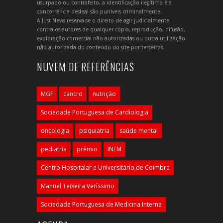
usurpado ou contrafeito, a identificação ilegítima e a
concorrência desleal são puníveis criminalmente.
A Just News reserva-se o direito de agir judicialmente
contra os autores de qualquer cópia, reprodução, difusão,
exploração comercial não autorizadas ou outra utilização
não autorizada do conteúdo do site por terceiros.
NUVEM DE REFERÊNCIAS
MGF
cancro
nutrição
Sociedade Portuguesa de Cardiologia
oncologia
psiquiatria
saúde mental
pediatria
prémio
INEM
Centro Hospitalar e Universitário de Coimbra
Manuel Teixeira Veríssimo
Sociedade Portuguesa de Medicina Interna