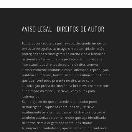
AVISO LEGAL - DIREITOS DE AUTOR
Todos os conteúdos de justnews.pt, designadamente, os
textos, as fotografias, as imagens, e a publicidade, estão
protegidos nos termos gerais de direito e pela legislação
nacional e internacional de proteção da propriedade
intelectual, dos direitos de autor e direitos conexos.
É expressamente proibida a cópia, alteração, reprodução,
publicação, difusão, transmissão ou distribuição de todo e
qualquer conteúdo presente no site, salvo com
autorização prévia da Direção da Just News e sempre com
a indicação da fonte (Just News), com o link para
justnews.pt.
Sem prejuízo do que antecede, o utilizador pode
descarregar ou copiar os conteúdos da Just News
estritamente para seu uso pessoal. O direito à citação é
também autorizado por lei, desde que seja identificada
de forma clara a origem dos conteúdos citados.
A usurpação, contrafação, aproveitamento do conteúdo