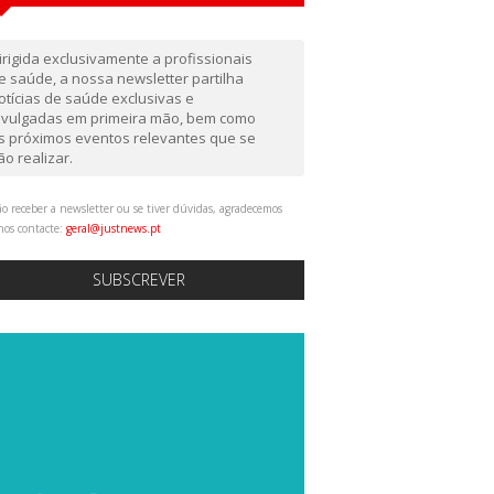
irigida exclusivamente a profissionais
e saúde, a nossa newsletter partilha
otícias de saúde exclusivas e
ivulgadas em primeira mão, bem como
s próximos eventos relevantes que se
ão realizar.
o receber a newsletter ou se tiver dúvidas, agradecemos
nos contacte:
geral@justnews.pt
SUBSCREVER