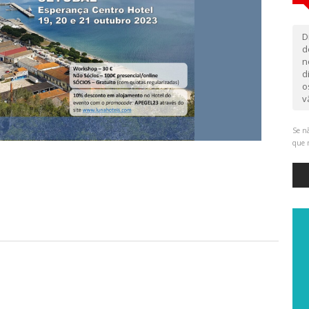
D
d
n
d
o
v
Se nã
que 