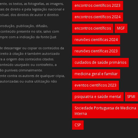
e, os textos, as fotografias, as imagens,
encontros científicos 2023
is de direito e pela legislação nacional e
tual, dos direitos de autor e direitos
encontros científicos 2024
produção, publicação, difusão,
encontros científicos
MGF
 conteúdo presente no site, salvo com
mpre com a indicação da fonte (Just
reuniões científicas 2024
e descarregar ou copiar os conteúdos da
reuniões científicas 2023
 direito à citação é também autorizado
ara a origem dos conteúdos citados.
cuidados de saúde primários
onteúdo usurpado ou contrafeito, a
 são puníveis criminalmente.
medicina geral e familiar
lmente contra os autores de qualquer cópia,
autorizadas ou outra utilização não
eventos científicos 2023
psiquiatria e saúde mental
SPMI
Sociedade Portuguesa de Medicina
Interna
CSP