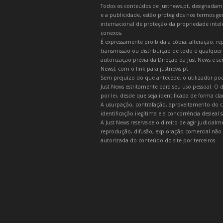
Todos os conteúdos de justnews.pt, designadament
e a publicidade, estão protegidos nos termos gera
internacional de proteção da propriedade intelec
conexos.
É expressamente proibida a cópia, alteração, re
transmissão ou distribuição de todo e qualquer
autorização prévia da Direção da Just News e se
News), com o link para justnews.pt.
Sem prejuízo do que antecede, o utilizador pod
Just News estritamente para seu uso pessoal. O
por lei, desde que seja identificada de forma cl
A usurpação, contrafação, aproveitamento do c
identificação ilegítima e a concorrência desleal
A Just News reserva-se o direito de agir judicia
reprodução, difusão, exploração comercial não 
autorizada do conteúdo do site por terceiros.