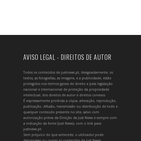
AVISO LEGAL - DIREITOS DE AUTOR
Todos os conteúdos de justnews.pt, designadamente, os
textos, as fotografias, as imagens, e a publicidade, estão
protegidos nos termos gerais de direito e pela legislação
nacional e internacional de proteção da propriedade
intelectual, dos direitos de autor e direitos conexos.
É expressamente proibida a cópia, alteração, reprodução,
publicação, difusão, transmissão ou distribuição de todo e
qualquer conteúdo presente no site, salvo com
autorização prévia da Direção da Just News e sempre com
a indicação da fonte (Just News), com o link para
justnews.pt.
Sem prejuízo do que antecede, o utilizador pode
descarregar ou copiar os conteúdos da Just News