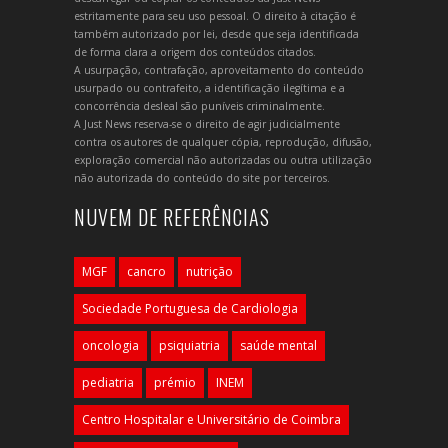
estritamente para seu uso pessoal. O direito à citação é
também autorizado por lei, desde que seja identificada
de forma clara a origem dos conteúdos citados.
A usurpação, contrafação, aproveitamento do conteúdo
usurpado ou contrafeito, a identificação ilegítima e a
concorrência desleal são puníveis criminalmente.
A Just News reserva-se o direito de agir judicialmente
contra os autores de qualquer cópia, reprodução, difusão,
exploração comercial não autorizadas ou outra utilização
não autorizada do conteúdo do site por terceiros.
NUVEM DE REFERÊNCIAS
MGF
cancro
nutrição
Sociedade Portuguesa de Cardiologia
oncologia
psiquiatria
saúde mental
pediatria
prémio
INEM
Centro Hospitalar e Universitário de Coimbra