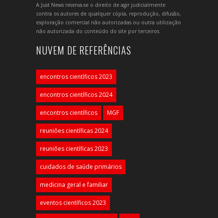
A Just News reserva-se o direito de agir judicialmente
contra os autores de qualquer cópia, reprodução, difusão,
exploração comercial não autorizadas ou outra utilização
não autorizada do conteúdo do site por terceiros.
NUVEM DE REFERÊNCIAS
encontros científicos 2023
encontros científicos 2024
encontros científicos
MGF
reuniões científicas 2024
reuniões científicas 2023
cuidados de saúde primários
medicina geral e familiar
eventos científicos 2023