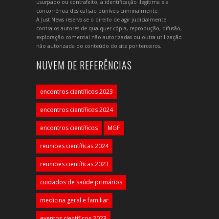
usurpado ou contrafeito, a identificação ilegítima e a
concorrência desleal são puníveis criminalmente.
A Just News reserva-se o direito de agir judicialmente
contra os autores de qualquer cópia, reprodução, difusão,
exploração comercial não autorizadas ou outra utilização
não autorizada do conteúdo do site por terceiros.
NUVEM DE REFERÊNCIAS
encontros científicos 2023
encontros científicos 2024
encontros científicos
MGF
reuniões científicas 2024
reuniões científicas 2023
cuidados de saúde primários
medicina geral e familiar
eventos científicos 2023