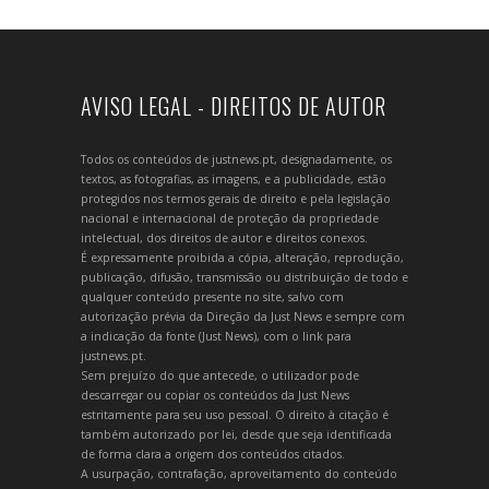
AVISO LEGAL - DIREITOS DE AUTOR
Todos os conteúdos de justnews.pt, designadamente, os
textos, as fotografias, as imagens, e a publicidade, estão
protegidos nos termos gerais de direito e pela legislação
nacional e internacional de proteção da propriedade
intelectual, dos direitos de autor e direitos conexos.
É expressamente proibida a cópia, alteração, reprodução,
publicação, difusão, transmissão ou distribuição de todo e
qualquer conteúdo presente no site, salvo com
autorização prévia da Direção da Just News e sempre com
a indicação da fonte (Just News), com o link para
justnews.pt.
Sem prejuízo do que antecede, o utilizador pode
descarregar ou copiar os conteúdos da Just News
estritamente para seu uso pessoal. O direito à citação é
também autorizado por lei, desde que seja identificada
de forma clara a origem dos conteúdos citados.
A usurpação, contrafação, aproveitamento do conteúdo