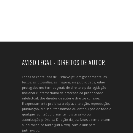
AVISO LEGAL - DIREITOS DE AUTOR
Todos os conteúdos de justnews.pt, designadamente, os
textos, as fotografias, as imagens, e a publicidade, estão
protegidos nos termos gerais de direito e pela legislação
nacional e internacional de proteção da propriedade
intelectual, dos direitos de autor e direitos conexos.
É expressamente proibida a cópia, alteração, reprodução,
publicação, difusão, transmissão ou distribuição de todo e
qualquer conteúdo presente no site, salvo com
autorização prévia da Direção da Just News e sempre com
a indicação da fonte (Just News), com o link para
justnews.pt.