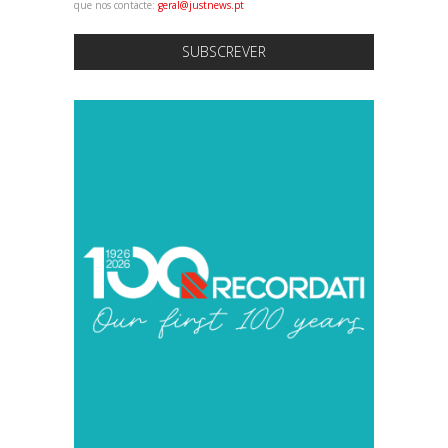
que nos contacte:
geral@justnews.pt
SUBSCREVER