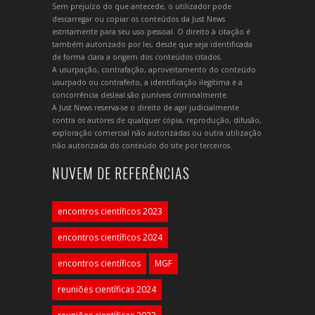
Sem prejuízo do que antecede, o utilizador pode
descarregar ou copiar os conteúdos da Just News
estritamente para seu uso pessoal. O direito à citação é
também autorizado por lei, desde que seja identificada
de forma clara a origem dos conteúdos citados.
A usurpação, contrafação, aproveitamento do conteúdo
usurpado ou contrafeito, a identificação ilegítima e a
concorrência desleal são puníveis criminalmente.
A Just News reserva-se o direito de agir judicialmente
contra os autores de qualquer cópia, reprodução, difusão,
exploração comercial não autorizadas ou outra utilização
não autorizada do conteúdo do site por terceiros.
NUVEM DE REFERÊNCIAS
encontros científicos 2023
encontros científicos 2024
encontros científicos
MGF
reuniões científicas 2024