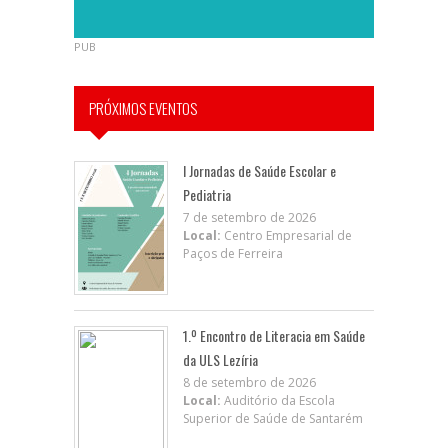
PUB
PRÓXIMOS EVENTOS
I Jornadas de Saúde Escolar e
Pediatria
7 de setembro de 2026
Local:
Centro Empresarial de
Paços de Ferreira
1.º Encontro de Literacia em Saúde
da ULS Lezíria
8 de setembro de 2026
Local:
Auditório da Escola
Superior de Saúde de Santarém