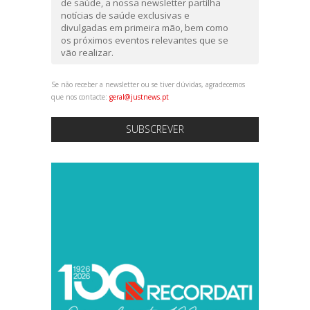
de saúde, a nossa newsletter partilha
notícias de saúde exclusivas e
divulgadas em primeira mão, bem como
os próximos eventos relevantes que se
vão realizar.
Se não receber a newsletter ou se tiver dúvidas, agradecemos
que nos contacte:
geral@justnews.pt
SUBSCREVER