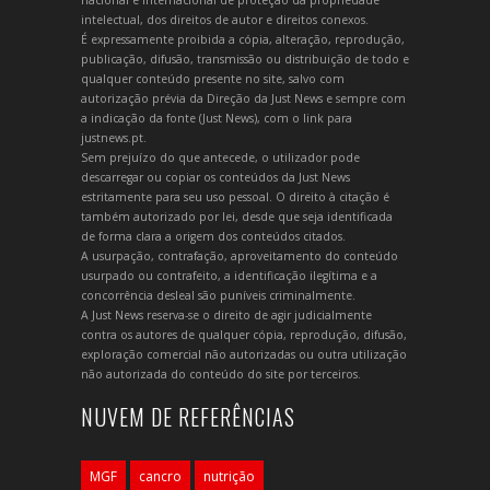
intelectual, dos direitos de autor e direitos conexos.
É expressamente proibida a cópia, alteração, reprodução,
publicação, difusão, transmissão ou distribuição de todo e
qualquer conteúdo presente no site, salvo com
autorização prévia da Direção da Just News e sempre com
a indicação da fonte (Just News), com o link para
justnews.pt.
Sem prejuízo do que antecede, o utilizador pode
descarregar ou copiar os conteúdos da Just News
estritamente para seu uso pessoal. O direito à citação é
também autorizado por lei, desde que seja identificada
de forma clara a origem dos conteúdos citados.
A usurpação, contrafação, aproveitamento do conteúdo
usurpado ou contrafeito, a identificação ilegítima e a
concorrência desleal são puníveis criminalmente.
A Just News reserva-se o direito de agir judicialmente
contra os autores de qualquer cópia, reprodução, difusão,
exploração comercial não autorizadas ou outra utilização
não autorizada do conteúdo do site por terceiros.
NUVEM DE REFERÊNCIAS
MGF
cancro
nutrição