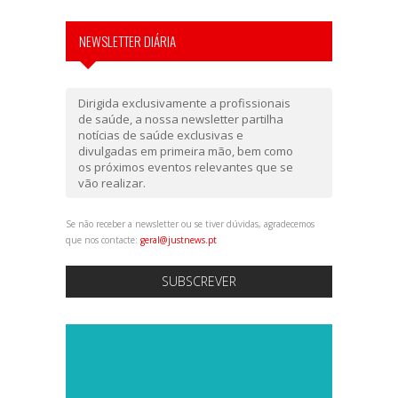
NEWSLETTER DIÁRIA
Dirigida exclusivamente a profissionais
de saúde, a nossa newsletter partilha
notícias de saúde exclusivas e
divulgadas em primeira mão, bem como
os próximos eventos relevantes que se
vão realizar.
Se não receber a newsletter ou se tiver dúvidas, agradecemos
que nos contacte:
geral@justnews.pt
SUBSCREVER