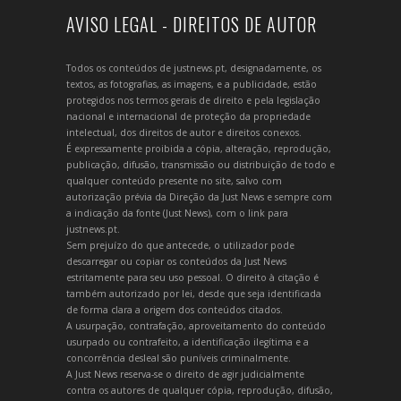
AVISO LEGAL - DIREITOS DE AUTOR
Todos os conteúdos de justnews.pt, designadamente, os
textos, as fotografias, as imagens, e a publicidade, estão
protegidos nos termos gerais de direito e pela legislação
nacional e internacional de proteção da propriedade
intelectual, dos direitos de autor e direitos conexos.
É expressamente proibida a cópia, alteração, reprodução,
publicação, difusão, transmissão ou distribuição de todo e
qualquer conteúdo presente no site, salvo com
autorização prévia da Direção da Just News e sempre com
a indicação da fonte (Just News), com o link para
justnews.pt.
Sem prejuízo do que antecede, o utilizador pode
descarregar ou copiar os conteúdos da Just News
estritamente para seu uso pessoal. O direito à citação é
também autorizado por lei, desde que seja identificada
de forma clara a origem dos conteúdos citados.
A usurpação, contrafação, aproveitamento do conteúdo
usurpado ou contrafeito, a identificação ilegítima e a
concorrência desleal são puníveis criminalmente.
A Just News reserva-se o direito de agir judicialmente
contra os autores de qualquer cópia, reprodução, difusão,