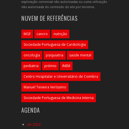
exploração comercial não autorizadas ou outra utilização
não autorizada do conteúdo do site por terceiros.
NUVEM DE REFERÊNCIAS
MGF
cancro
nutrição
Sociedade Portuguesa de Cardiologia
oncologia
psiquiatria
saúde mental
pediatria
prémio
INEM
Centro Hospitalar e Universitário de Coimbra
Manuel Teixeira Veríssimo
Sociedade Portuguesa de Medicina Interna
AGENDA
de 2026