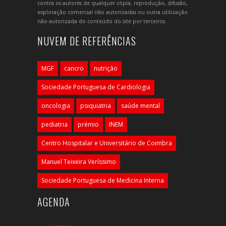
contra os autores de qualquer cópia, reprodução, difusão,
exploração comercial não autorizadas ou outra utilização
não autorizada do conteúdo do site por terceiros.
NUVEM DE REFERÊNCIAS
MGF
cancro
nutrição
Sociedade Portuguesa de Cardiologia
oncologia
psiquiatria
saúde mental
pediatria
prémio
INEM
Centro Hospitalar e Universitário de Coimbra
Manuel Teixeira Veríssimo
Sociedade Portuguesa de Medicina Interna
AGENDA