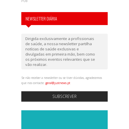
PUB
NEWSLETTER DIÁRIA
Dirigida exclusivamente a profissionais
de saúde, a nossa newsletter partilha
notícias de saúde exclusivas e
divulgadas em primeira mão, bem como
os próximos eventos relevantes que se
vão realizar.
Se não receber a newsletter ou se tiver dúvidas, agradecemos
que nos contacte:
geral@justnews.pt
SUBSCREVER