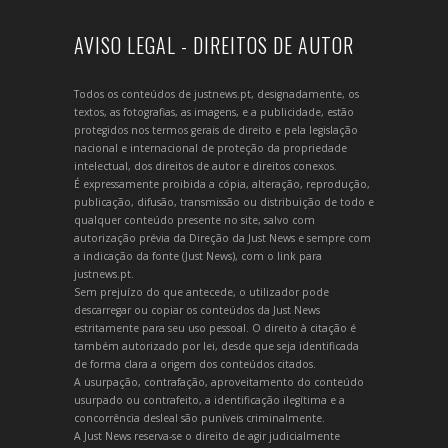
AVISO LEGAL - DIREITOS DE AUTOR
Todos os conteúdos de justnews.pt, designadamente, os
textos, as fotografias, as imagens, e a publicidade, estão
protegidos nos termos gerais de direito e pela legislação
nacional e internacional de proteção da propriedade
intelectual, dos direitos de autor e direitos conexos.
É expressamente proibida a cópia, alteração, reprodução,
publicação, difusão, transmissão ou distribuição de todo e
qualquer conteúdo presente no site, salvo com
autorização prévia da Direção da Just News e sempre com
a indicação da fonte (Just News), com o link para
justnews.pt.
Sem prejuízo do que antecede, o utilizador pode
descarregar ou copiar os conteúdos da Just News
estritamente para seu uso pessoal. O direito à citação é
também autorizado por lei, desde que seja identificada
de forma clara a origem dos conteúdos citados.
A usurpação, contrafação, aproveitamento do conteúdo
usurpado ou contrafeito, a identificação ilegítima e a
concorrência desleal são puníveis criminalmente.
A Just News reserva-se o direito de agir judicialmente