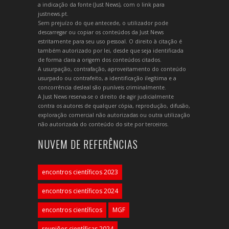
a indicação da fonte (Just News), com o link para
justnews.pt.
Sem prejuízo do que antecede, o utilizador pode
descarregar ou copiar os conteúdos da Just News
estritamente para seu uso pessoal. O direito à citação é
também autorizado por lei, desde que seja identificada
de forma clara a origem dos conteúdos citados.
A usurpação, contrafação, aproveitamento do conteúdo
usurpado ou contrafeito, a identificação ilegítima e a
concorrência desleal são puníveis criminalmente.
A Just News reserva-se o direito de agir judicialmente
contra os autores de qualquer cópia, reprodução, difusão,
exploração comercial não autorizadas ou outra utilização
não autorizada do conteúdo do site por terceiros.
NUVEM DE REFERÊNCIAS
encontros científicos 2023
encontros científicos 2024
encontros científicos
MGF
reuniões científicas 2024