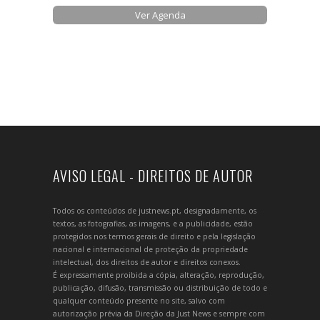
Ver Agenda
AVISO LEGAL - DIREITOS DE AUTOR
Todos os conteúdos de justnews.pt, designadamente, os
textos, as fotografias, as imagens, e a publicidade, estão
protegidos nos termos gerais de direito e pela legislação
nacional e internacional de proteção da propriedade
intelectual, dos direitos de autor e direitos conexos.
É expressamente proibida a cópia, alteração, reprodução,
publicação, difusão, transmissão ou distribuição de todo e
qualquer conteúdo presente no site, salvo com
autorização prévia da Direção da Just News e sempre com