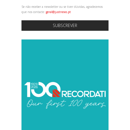
Se não receber a newsletter ou se tiver dúvidas, agradecemos
que nos contacte:
geral@justnews.pt
SUBSCREVER