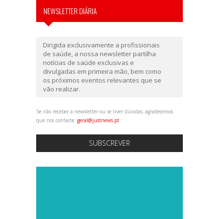
NEWSLETTER DIÁRIA
Dirigida exclusivamente a profissionais
de saúde, a nossa newsletter partilha
notícias de saúde exclusivas e
divulgadas em primeira mão, bem como
os próximos eventos relevantes que se
vão realizar.
Se não receber a newsletter ou se tiver dúvidas, agradecemos
que nos contacte:
geral@justnews.pt
SUBSCREVER