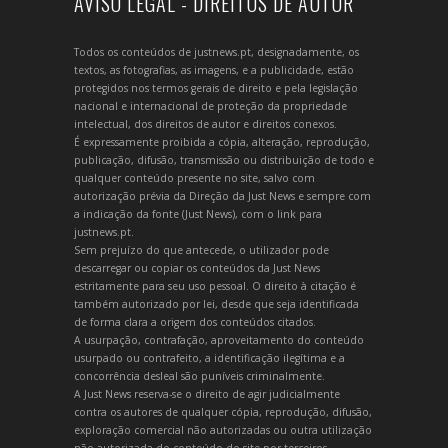
AVISO LEGAL - DIREITOS DE AUTOR
Todos os conteúdos de justnews.pt, designadamente, os
textos, as fotografias, as imagens, e a publicidade, estão
protegidos nos termos gerais de direito e pela legislação
nacional e internacional de proteção da propriedade
intelectual, dos direitos de autor e direitos conexos.
É expressamente proibida a cópia, alteração, reprodução,
publicação, difusão, transmissão ou distribuição de todo e
qualquer conteúdo presente no site, salvo com
autorização prévia da Direção da Just News e sempre com
a indicação da fonte (Just News), com o link para
justnews.pt.
Sem prejuízo do que antecede, o utilizador pode
descarregar ou copiar os conteúdos da Just News
estritamente para seu uso pessoal. O direito à citação é
também autorizado por lei, desde que seja identificada
de forma clara a origem dos conteúdos citados.
A usurpação, contrafação, aproveitamento do conteúdo
usurpado ou contrafeito, a identificação ilegítima e a
concorrência desleal são puníveis criminalmente.
A Just News reserva-se o direito de agir judicialmente
contra os autores de qualquer cópia, reprodução, difusão,
exploração comercial não autorizadas ou outra utilização
não autorizada do conteúdo do site por terceiros.