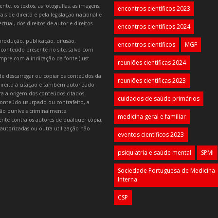
e, os textos, as fotografias, as imagens,
encontros científicos 2023
is de direito e pela legislação nacional e
tual, dos direitos de autor e direitos
encontros científicos 2024
produção, publicação, difusão,
encontros científicos
MGF
 conteúdo presente no site, salvo com
mpre com a indicação da fonte (Just
reuniões científicas 2024
e descarregar ou copiar os conteúdos da
reuniões científicas 2023
 direito à citação é também autorizado
ara a origem dos conteúdos citados.
cuidados de saúde primários
onteúdo usurpado ou contrafeito, a
 são puníveis criminalmente.
medicina geral e familiar
lmente contra os autores de qualquer cópia,
autorizadas ou outra utilização não
eventos científicos 2023
psiquiatria e saúde mental
SPMI
Sociedade Portuguesa de Medicina
Interna
CSP