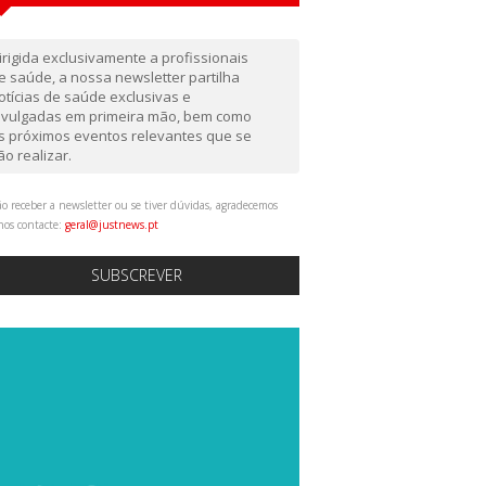
irigida exclusivamente a profissionais
e saúde, a nossa newsletter partilha
otícias de saúde exclusivas e
ivulgadas em primeira mão, bem como
s próximos eventos relevantes que se
ão realizar.
o receber a newsletter ou se tiver dúvidas, agradecemos
nos contacte:
geral@justnews.pt
SUBSCREVER