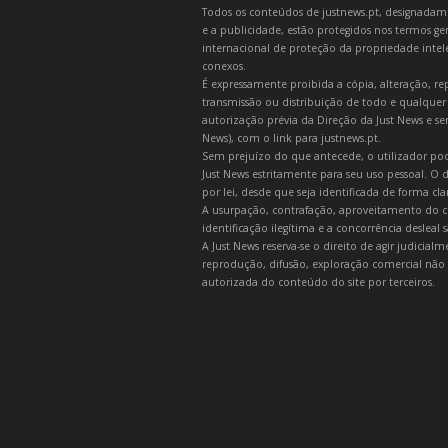
Todos os conteúdos de justnews.pt, designadament
e a publicidade, estão protegidos nos termos gera
internacional de proteção da propriedade intelec
conexos.
É expressamente proibida a cópia, alteração, re
transmissão ou distribuição de todo e qualquer
autorização prévia da Direção da Just News e se
News), com o link para justnews.pt.
Sem prejuízo do que antecede, o utilizador pod
Just News estritamente para seu uso pessoal. O
por lei, desde que seja identificada de forma cl
A usurpação, contrafação, aproveitamento do c
identificação ilegítima e a concorrência desleal
A Just News reserva-se o direito de agir judicia
reprodução, difusão, exploração comercial não 
autorizada do conteúdo do site por terceiros.