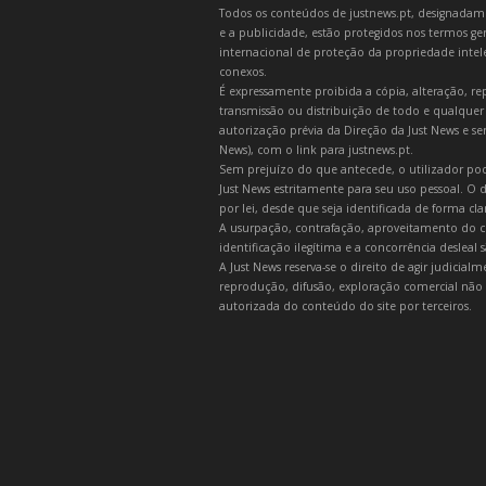
Todos os conteúdos de justnews.pt, designadament
e a publicidade, estão protegidos nos termos gera
internacional de proteção da propriedade intelec
conexos.
É expressamente proibida a cópia, alteração, re
transmissão ou distribuição de todo e qualquer
autorização prévia da Direção da Just News e se
News), com o link para justnews.pt.
Sem prejuízo do que antecede, o utilizador pod
Just News estritamente para seu uso pessoal. O
por lei, desde que seja identificada de forma cl
A usurpação, contrafação, aproveitamento do c
identificação ilegítima e a concorrência desleal
A Just News reserva-se o direito de agir judicia
reprodução, difusão, exploração comercial não 
autorizada do conteúdo do site por terceiros.