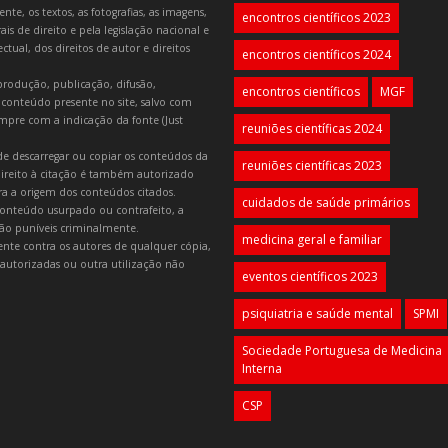
e, os textos, as fotografias, as imagens,
encontros científicos 2023
is de direito e pela legislação nacional e
tual, dos direitos de autor e direitos
encontros científicos 2024
produção, publicação, difusão,
encontros científicos
MGF
 conteúdo presente no site, salvo com
mpre com a indicação da fonte (Just
reuniões científicas 2024
e descarregar ou copiar os conteúdos da
reuniões científicas 2023
 direito à citação é também autorizado
ara a origem dos conteúdos citados.
cuidados de saúde primários
onteúdo usurpado ou contrafeito, a
 são puníveis criminalmente.
medicina geral e familiar
lmente contra os autores de qualquer cópia,
autorizadas ou outra utilização não
eventos científicos 2023
psiquiatria e saúde mental
SPMI
Sociedade Portuguesa de Medicina
Interna
CSP