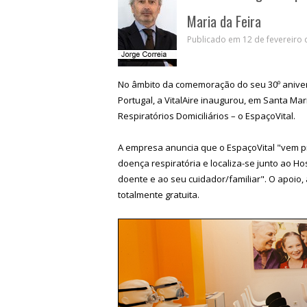
Maria da Feira
Publicado em 12 de fevereiro 
No âmbito da comemoração do seu 30º anivers
Portugal, a VitalAire inaugurou, em Santa Ma
Respiratórios Domiciliários – o EspaçoVital.
A empresa anuncia que o EspaçoVital "vem p
doença respiratória e localiza-se junto ao Ho
doente e ao seu cuidador/familiar". O apoio
totalmente gratuita.