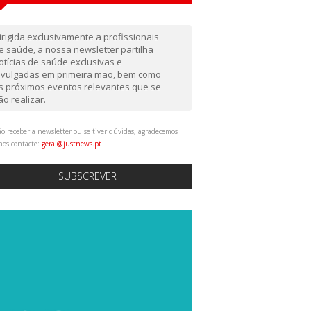
irigida exclusivamente a profissionais
e saúde, a nossa newsletter partilha
otícias de saúde exclusivas e
ivulgadas em primeira mão, bem como
s próximos eventos relevantes que se
ão realizar.
o receber a newsletter ou se tiver dúvidas, agradecemos
nos contacte:
geral@justnews.pt
SUBSCREVER