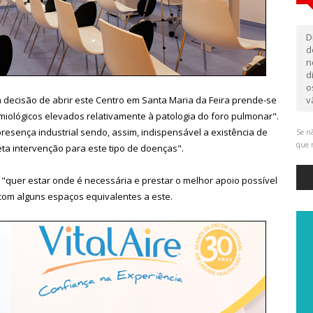
D
d
n
d
o
, a decisão de abrir este Centro em Santa Maria da Feira prende-se
v
emiológicos elevados relativamente à patologia do foro pulmonar".
resença industrial sendo, assim, indispensável a existência de
Se nã
que 
ta intervenção para este tipo de doenças".
 "quer estar onde é necessária e prestar o melhor apoio possível
 com alguns espaços equivalentes a este.