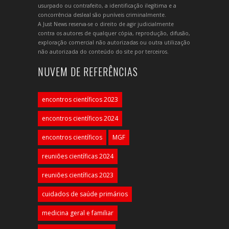
usurpado ou contrafeito, a identificação ilegítima e a
concorrência desleal são puníveis criminalmente.
A Just News reserva-se o direito de agir judicialmente
contra os autores de qualquer cópia, reprodução, difusão,
exploração comercial não autorizadas ou outra utilização
não autorizada do conteúdo do site por terceiros.
NUVEM DE REFERÊNCIAS
encontros científicos 2023
encontros científicos 2024
encontros científicos
MGF
reuniões científicas 2024
reuniões científicas 2023
cuidados de saúde primários
medicina geral e familiar