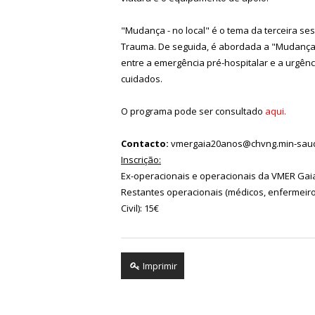
"Mudança - no local" é o tema da terceira se
Trauma. De seguida, é abordada a "Mudança 
entre a emergência pré-hospitalar e a urgênc
cuidados.
O programa pode ser consultado
aqui.
Contacto:
vmergaia20anos@chvng.min-saud
Inscrição:
Ex-operacionais e operacionais da VMER Gaia
Restantes operacionais (médicos, enfermeiro
Civil): 15€
Imprimir