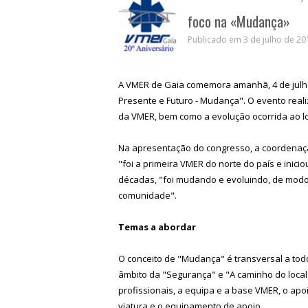
foco na «Mudança»
Publicado em 3 de julho de 201
A VMER de Gaia comemora amanhã, 4 de julho,
Presente e Futuro - Mudança". O evento real
da VMER, bem como a evolução ocorrida ao l
Na apresentação do congresso, a coordenação
"foi a primeira VMER do norte do país e inici
décadas, "foi mudando e evoluindo, de modo 
comunidade".
Temas a abordar
O conceito de "Mudança" é transversal a tod
âmbito da "Segurança" e "A caminho do local
profissionais, a equipa e a base VMER, o apo
viatura e o equipamento de apoio.