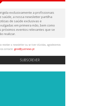
irigida exclusivamente a profissionais
e saúde, a nossa newsletter partilha
otícias de saúde exclusivas e
ivulgadas em primeira mão, bem como
s próximos eventos relevantes que se
ão realizar.
o receber a newsletter ou se tiver dúvidas, agradecemos
nos contacte:
geral@justnews.pt
SUBSCREVER