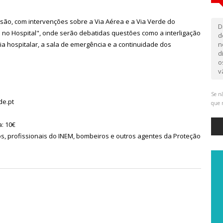
ssão, com intervenções sobre a Via Aérea e a Via Verde do
D
no Hospital", onde serão debatidas questões como a interligação
d
ia hospitalar, a sala de emergência e a continuidade dos
n
d
o
v
Se nã
e.pt
que 
: 10€
s, profissionais do INEM, bombeiros e outros agentes da Proteção