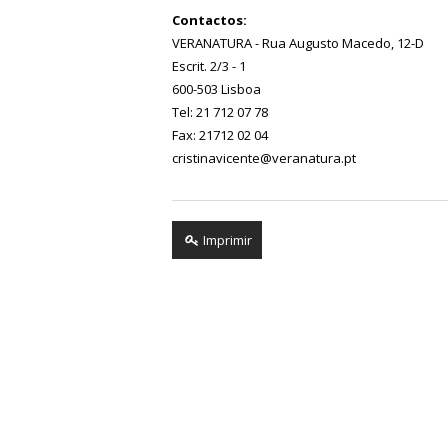
Contactos:
VERANATURA - Rua Augusto Macedo, 12-D
Escrit. 2/3 - 1
600-503 Lisboa
Tel: 21 712 07 78
Fax: 21712 02 04
cristinavicente@veranatura.pt
Imprimir