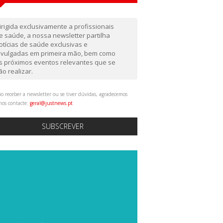
irigida exclusivamente a profissionais
e saúde, a nossa newsletter partilha
otícias de saúde exclusivas e
ivulgadas em primeira mão, bem como
s próximos eventos relevantes que se
ão realizar.
o receber a newsletter ou se tiver dúvidas, agradecemos
nos contacte:
geral@justnews.pt
SUBSCREVER