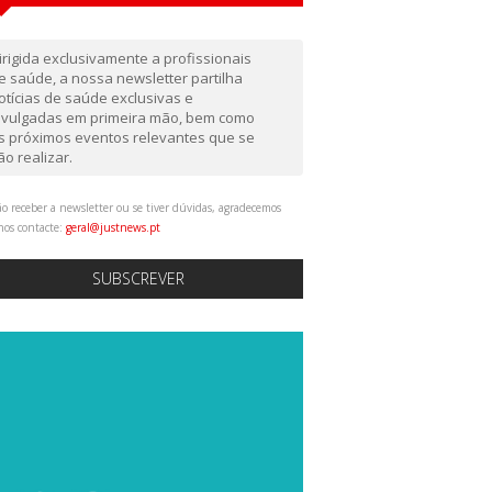
irigida exclusivamente a profissionais
e saúde, a nossa newsletter partilha
otícias de saúde exclusivas e
ivulgadas em primeira mão, bem como
s próximos eventos relevantes que se
ão realizar.
o receber a newsletter ou se tiver dúvidas, agradecemos
nos contacte:
geral@justnews.pt
SUBSCREVER