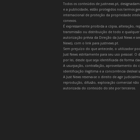
Todos os conteúdos de justnews.pt, designadament
e a publicidade, estão protegidos nos termos gera
internacional de proteção da propriedade intelec
conexos.
É expressamente proibida a cópia, alteração, re
transmissão ou distribuição de todo e qualquer
autorização prévia da Direção da Just News e se
News), com o link para justnews.pt.
Sem prejuízo do que antecede, o utilizador pod
Just News estritamente para seu uso pessoal. O
por lei, desde que seja identificada de forma cl
A usurpação, contrafação, aproveitamento do c
identificação ilegítima e a concorrência desleal
A Just News reserva-se o direito de agir judicia
reprodução, difusão, exploração comercial não 
autorizada do conteúdo do site por terceiros.