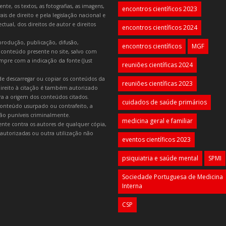
e, os textos, as fotografias, as imagens,
encontros científicos 2023
is de direito e pela legislação nacional e
tual, dos direitos de autor e direitos
encontros científicos 2024
produção, publicação, difusão,
encontros científicos
MGF
 conteúdo presente no site, salvo com
mpre com a indicação da fonte (Just
reuniões científicas 2024
e descarregar ou copiar os conteúdos da
reuniões científicas 2023
 direito à citação é também autorizado
ara a origem dos conteúdos citados.
cuidados de saúde primários
onteúdo usurpado ou contrafeito, a
 são puníveis criminalmente.
medicina geral e familiar
lmente contra os autores de qualquer cópia,
autorizadas ou outra utilização não
eventos científicos 2023
psiquiatria e saúde mental
SPMI
Sociedade Portuguesa de Medicina
Interna
CSP