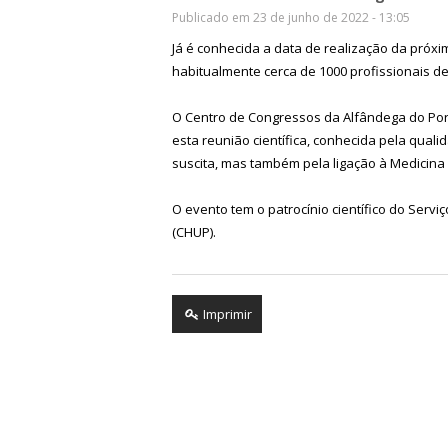
Publicado em 23 de junho de 2022 - 13:05
Já é conhecida a data de realização da próx
habitualmente cerca de 1000 profissionais de
O Centro de Congressos da Alfândega do Port
esta reunião científica, conhecida pela qual
suscita, mas também pela ligação à Medicina G
O evento tem o patrocínio científico do Servi
(CHUP).
Imprimir