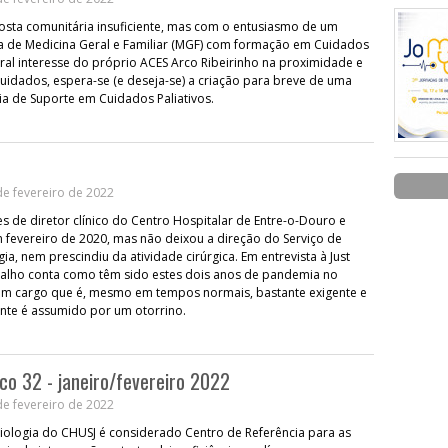
sta comunitária insuficiente, mas com o entusiasmo de um
a de Medicina Geral e Familiar (MGF) com formação em Cuidados
tural interesse do próprio ACES Arco Ribeirinho na proximidade e
idados, espera-se (e deseja-se) a criação para breve de uma
a de Suporte em Cuidados Paliativos.
e fevereiro de 2022
s de diretor clínico do Centro Hospitalar de Entre-o-Douro e
fevereiro de 2020, mas não deixou a direção do Serviço de
ia, nem prescindiu da atividade cirúrgica. Em entrevista à Just
valho conta como têm sido estes dois anos de pandemia no
 cargo que é, mesmo em tempos normais, bastante exigente e
nte é assumido por um otorrino.
ico 32 - janeiro/fevereiro 2022
e fevereiro de 2022
iologia do CHUSJ é considerado Centro de Referência para as