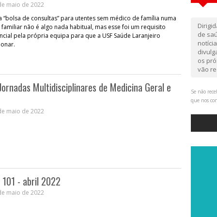
de maio de 2022
a “bolsa de consultas” para utentes sem médico de família numa
Dirigi
familiar não é algo nada habitual, mas esse foi um requisito
de saú
cial pela própria equipa para que a USF Saúde Laranjeiro
notíci
ionar.
divul
os pró
vão re
 Jornadas Multidisciplinares de Medicina Geral e
Se não rece
que nos co
de maio de 2022
 101 - abril 2022
de maio de 2022