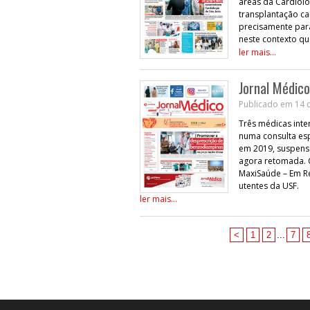
áreas da Cardiolog
transplantação ca
precisamente par
neste contexto qu
ler mais...
Jornal Médico
Publicado em 14 d
Três médicas inte
numa consulta esp
em 2019, suspensa
agora retomada. O
MaxiSaúde – Em Re
utentes da USF.
ler mais...
<
1
2
...
7