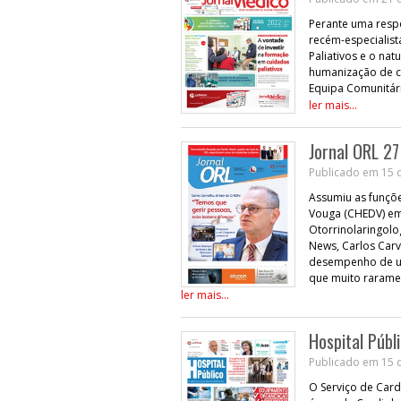
Perante uma respo
recém-especialist
Paliativos e o na
humanização de cu
Equipa Comunitári
ler mais...
Jornal ORL 27
Publicado em 15 d
Assumiu as funçõe
Vouga (CHEDV) em 
Otorrinolaringolog
News, Carlos Car
desempenho de um
que muito rarame
ler mais...
Hospital Públ
Publicado em 15 d
O Serviço de Card