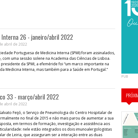
 Interna 26 - janeiro/abril 2022
e abril de 2022
iedade Portuguesa de Medicina Interna (SPMI) foram assinalados,
, com uma sessão solene na Academia das Ciências de Lisboa.
s, presidente da SPMI, a efeméride foi “um marco importante na
e da Medicina Interna, mas também para a Saúde em Portugal.”
PUB
PRÓXI
ico 33 - março/abril 2022
e abril de 2022
Salvato Feijó, o Serviço de Pneumologia do Centro Hospitalar de
 formalmente no final de 2015 e não mais parou de aumentar a sua
posta, em termos de formação, investigação e assistência aos
icularidade: nele estão integrados os dois imunoalergologistas
lar de Leiria, que asseguram ser a interação entre as duas