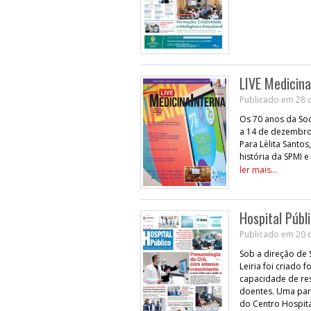
LIVE Medicina
Publicado em 28 d
Os 70 anos da Soc
a 14 de dezembro
Para Lèlita Santo
história da SPMI 
ler mais...
Hospital Públ
Publicado em 20 d
Sob a direção de 
Leiria foi criado
capacidade de res
doentes. Uma part
do Centro Hospita