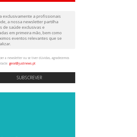
da exclusivamente a profissionais
de, a nossa newsletter partilha
as de saúde exclusivas e
gadas em primeira mão, bem como
ximos eventos relevantes que se
alizar.
ber a newsletter ou se tiver dúvidas, agradecemos
ntacte:
geral@justnews.pt
SUBSCREVER