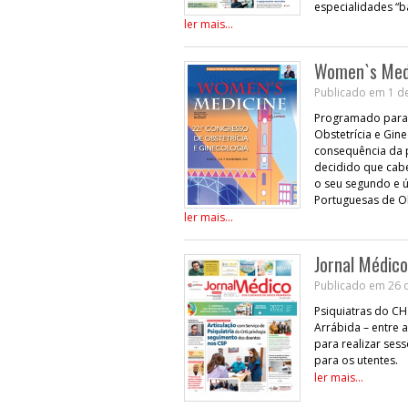
especialidades “b
ler mais...
Women`s Medi
Publicado em 1 de
Programado para 
Obstetrícia e Gin
consequência da p
decidido que cabe
o seu segundo e 
Portuguesas de Ob
ler mais...
Jornal Médic
Publicado em 26 
Psiquiatras do CH
Arrábida – entre 
para realizar se
para os utentes.
ler mais...