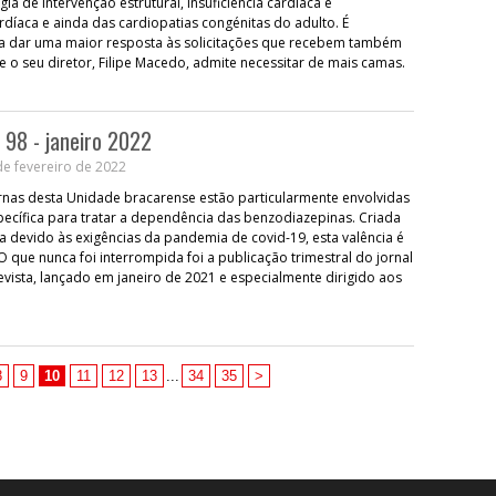
ia de intervenção estrutural, insuficiência cardíaca e
rdíaca e ainda das cardiopatias congénitas do adulto. É
a dar uma maior resposta às solicitações que recebem também
e o seu diretor, Filipe Macedo, admite necessitar de mais camas.
 98 - janeiro 2022
e fevereiro de 2022
rnas desta Unidade bracarense estão particularmente envolvidas
ecífica para tratar a dependência das benzodiazepinas. Criada
 devido às exigências da pandemia de covid-19, esta valência é
 que nunca foi interrompida foi a publicação trimestral do jornal
vista, lançado em janeiro de 2021 e especialmente dirigido aos
8
9
10
11
12
13
...
34
35
>