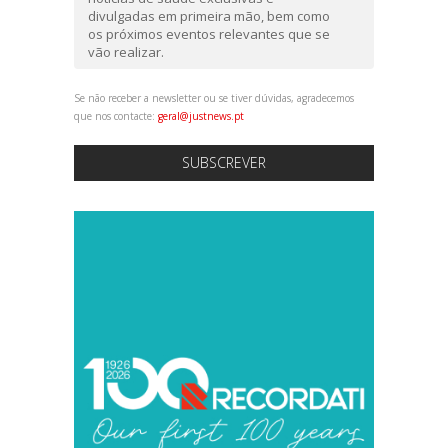
divulgadas em primeira mão, bem como
os próximos eventos relevantes que se
vão realizar.
Se não receber a newsletter ou se tiver dúvidas, agradecemos
que nos contacte:
geral@justnews.pt
SUBSCREVER