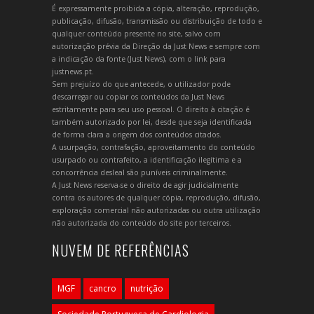
É expressamente proibida a cópia, alteração, reprodução,
publicação, difusão, transmissão ou distribuição de todo e
qualquer conteúdo presente no site, salvo com
autorização prévia da Direção da Just News e sempre com
a indicação da fonte (Just News), com o link para
justnews.pt.
Sem prejuízo do que antecede, o utilizador pode
descarregar ou copiar os conteúdos da Just News
estritamente para seu uso pessoal. O direito à citação é
também autorizado por lei, desde que seja identificada
de forma clara a origem dos conteúdos citados.
A usurpação, contrafação, aproveitamento do conteúdo
usurpado ou contrafeito, a identificação ilegítima e a
concorrência desleal são puníveis criminalmente.
A Just News reserva-se o direito de agir judicialmente
contra os autores de qualquer cópia, reprodução, difusão,
exploração comercial não autorizadas ou outra utilização
não autorizada do conteúdo do site por terceiros.
NUVEM DE REFERÊNCIAS
MGF
cancro
nutrição