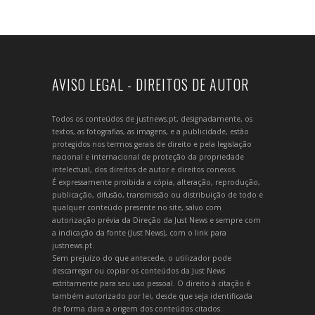
AVISO LEGAL - DIREITOS DE AUTOR
Todos os conteúdos de justnews.pt, designadamente, os
textos, as fotografias, as imagens, e a publicidade, estão
protegidos nos termos gerais de direito e pela legislação
nacional e internacional de proteção da propriedade
intelectual, dos direitos de autor e direitos conexos.
É expressamente proibida a cópia, alteração, reprodução,
publicação, difusão, transmissão ou distribuição de todo e
qualquer conteúdo presente no site, salvo com
autorização prévia da Direção da Just News e sempre com
a indicação da fonte (Just News), com o link para
justnews.pt.
Sem prejuízo do que antecede, o utilizador pode
descarregar ou copiar os conteúdos da Just News
estritamente para seu uso pessoal. O direito à citação é
também autorizado por lei, desde que seja identificada
de forma clara a origem dos conteúdos citados.