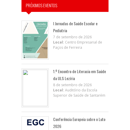
PRÓXIMOS EVENTOS
I Jornadas de Saúde Escolar e
Pediatria
7 de setembro de 2026
Local:
Centro Empresarial de
Paços de Ferreira
1.º Encontro de Literacia em Saúde
da ULS Lezíria
8 de setembro de 2026
Local:
Auditório da Escola
Superior de Saúde de Santarém
Conferência Europeia sobre o Luto
2026