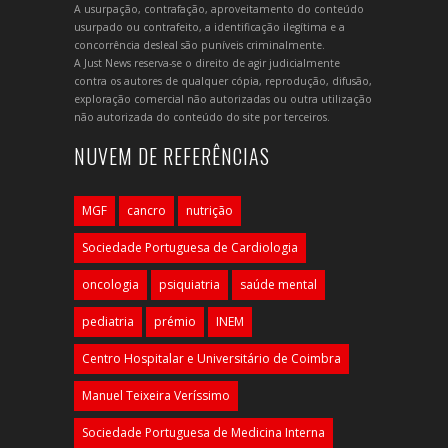
A usurpação, contrafação, aproveitamento do conteúdo
usurpado ou contrafeito, a identificação ilegítima e a
concorrência desleal são puníveis criminalmente.
A Just News reserva-se o direito de agir judicialmente
contra os autores de qualquer cópia, reprodução, difusão,
exploração comercial não autorizadas ou outra utilização
não autorizada do conteúdo do site por terceiros.
NUVEM DE REFERÊNCIAS
MGF
cancro
nutrição
Sociedade Portuguesa de Cardiologia
oncologia
psiquiatria
saúde mental
pediatria
prémio
INEM
Centro Hospitalar e Universitário de Coimbra
Manuel Teixeira Veríssimo
Sociedade Portuguesa de Medicina Interna