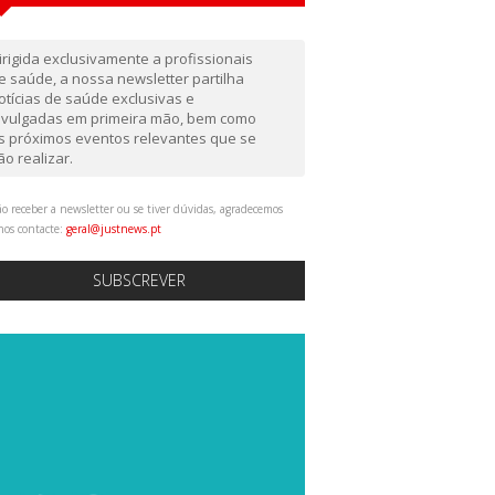
irigida exclusivamente a profissionais
e saúde, a nossa newsletter partilha
otícias de saúde exclusivas e
ivulgadas em primeira mão, bem como
s próximos eventos relevantes que se
ão realizar.
o receber a newsletter ou se tiver dúvidas, agradecemos
nos contacte:
geral@justnews.pt
SUBSCREVER