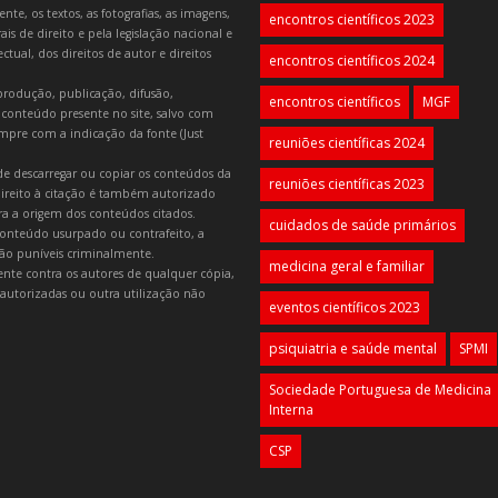
e, os textos, as fotografias, as imagens,
encontros científicos 2023
is de direito e pela legislação nacional e
tual, dos direitos de autor e direitos
encontros científicos 2024
produção, publicação, difusão,
encontros científicos
MGF
 conteúdo presente no site, salvo com
mpre com a indicação da fonte (Just
reuniões científicas 2024
e descarregar ou copiar os conteúdos da
reuniões científicas 2023
 direito à citação é também autorizado
ara a origem dos conteúdos citados.
cuidados de saúde primários
onteúdo usurpado ou contrafeito, a
 são puníveis criminalmente.
medicina geral e familiar
lmente contra os autores de qualquer cópia,
autorizadas ou outra utilização não
eventos científicos 2023
psiquiatria e saúde mental
SPMI
Sociedade Portuguesa de Medicina
Interna
CSP