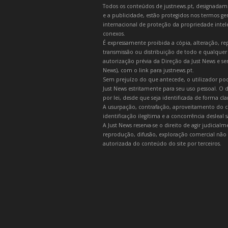
Todos os conteúdos de justnews.pt, designadament
e a publicidade, estão protegidos nos termos gera
internacional de proteção da propriedade intelec
conexos.
É expressamente proibida a cópia, alteração, re
transmissão ou distribuição de todo e qualquer
autorização prévia da Direção da Just News e se
News), com o link para justnews.pt.
Sem prejuízo do que antecede, o utilizador pod
Just News estritamente para seu uso pessoal. O
por lei, desde que seja identificada de forma cl
A usurpação, contrafação, aproveitamento do c
identificação ilegítima e a concorrência desleal
A Just News reserva-se o direito de agir judicia
reprodução, difusão, exploração comercial não 
autorizada do conteúdo do site por terceiros.