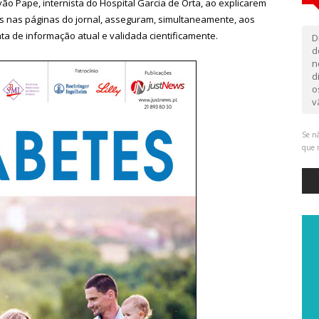
o Pape, internista do Hospital Garcia de Orta, ao explicarem
s nas páginas do jornal, asseguram, simultaneamente, aos
ta de informação atual e validada cientificamente.
D
d
n
d
o
v
Se nã
que 