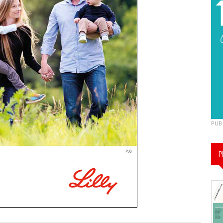
PUB
P