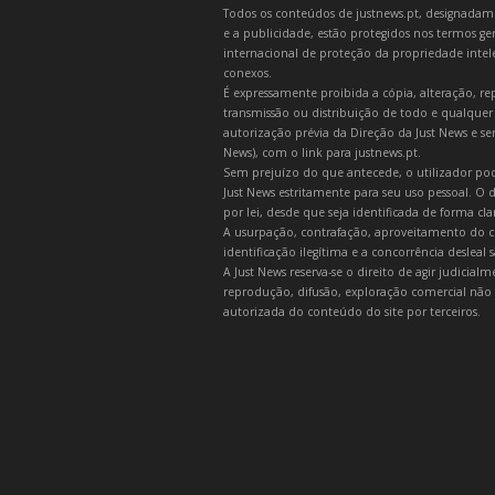
Todos os conteúdos de justnews.pt, designadament
e a publicidade, estão protegidos nos termos gera
internacional de proteção da propriedade intelec
conexos.
É expressamente proibida a cópia, alteração, re
transmissão ou distribuição de todo e qualquer
autorização prévia da Direção da Just News e se
News), com o link para justnews.pt.
Sem prejuízo do que antecede, o utilizador pod
Just News estritamente para seu uso pessoal. O
por lei, desde que seja identificada de forma cl
A usurpação, contrafação, aproveitamento do c
identificação ilegítima e a concorrência desleal
A Just News reserva-se o direito de agir judicia
reprodução, difusão, exploração comercial não 
autorizada do conteúdo do site por terceiros.