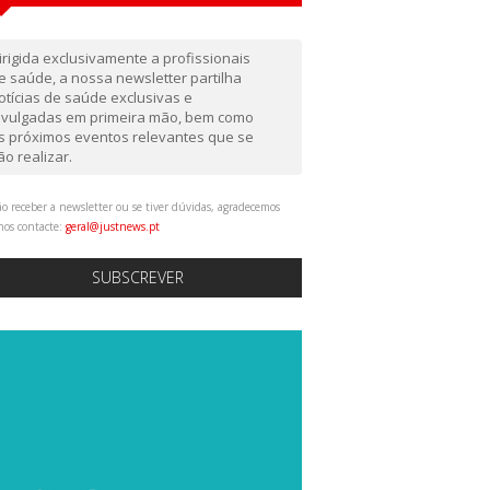
irigida exclusivamente a profissionais
e saúde, a nossa newsletter partilha
otícias de saúde exclusivas e
ivulgadas em primeira mão, bem como
s próximos eventos relevantes que se
ão realizar.
o receber a newsletter ou se tiver dúvidas, agradecemos
nos contacte:
geral@justnews.pt
SUBSCREVER