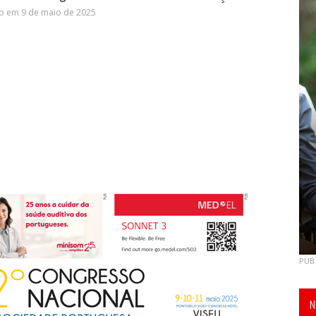
o em 9 de maio de 2025
PUB
N