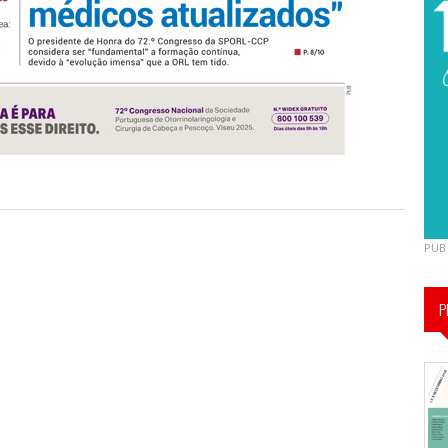
PUB
P