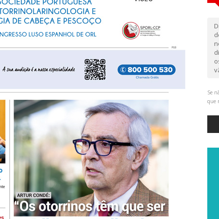
D
d
n
d
o
v
Se nã
que 