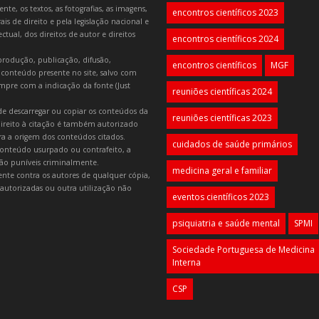
e, os textos, as fotografias, as imagens,
encontros científicos 2023
is de direito e pela legislação nacional e
tual, dos direitos de autor e direitos
encontros científicos 2024
produção, publicação, difusão,
encontros científicos
MGF
 conteúdo presente no site, salvo com
mpre com a indicação da fonte (Just
reuniões científicas 2024
e descarregar ou copiar os conteúdos da
reuniões científicas 2023
 direito à citação é também autorizado
ara a origem dos conteúdos citados.
cuidados de saúde primários
onteúdo usurpado ou contrafeito, a
 são puníveis criminalmente.
medicina geral e familiar
lmente contra os autores de qualquer cópia,
autorizadas ou outra utilização não
eventos científicos 2023
psiquiatria e saúde mental
SPMI
Sociedade Portuguesa de Medicina
Interna
CSP