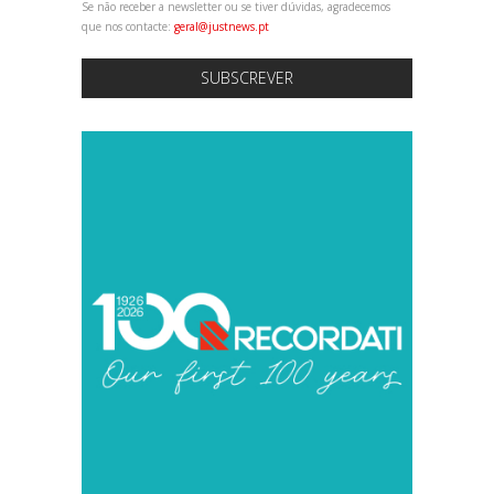
Se não receber a newsletter ou se tiver dúvidas, agradecemos
que nos contacte:
geral@justnews.pt
SUBSCREVER