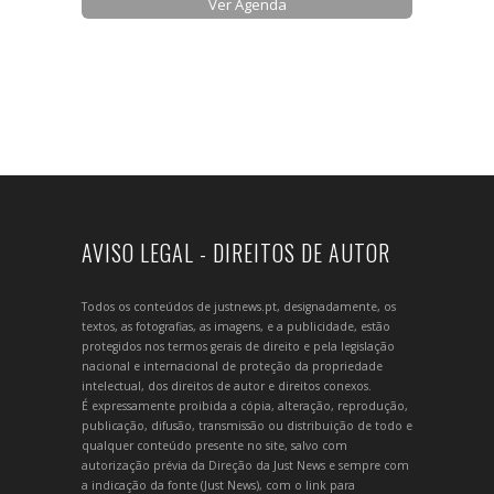
Ver Agenda
AVISO LEGAL - DIREITOS DE AUTOR
Todos os conteúdos de justnews.pt, designadamente, os
textos, as fotografias, as imagens, e a publicidade, estão
protegidos nos termos gerais de direito e pela legislação
nacional e internacional de proteção da propriedade
intelectual, dos direitos de autor e direitos conexos.
É expressamente proibida a cópia, alteração, reprodução,
publicação, difusão, transmissão ou distribuição de todo e
qualquer conteúdo presente no site, salvo com
autorização prévia da Direção da Just News e sempre com
a indicação da fonte (Just News), com o link para