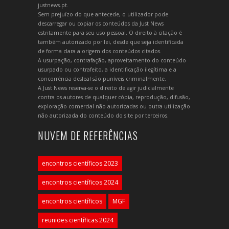
justnews.pt.
Sem prejuízo do que antecede, o utilizador pode
descarregar ou copiar os conteúdos da Just News
estritamente para seu uso pessoal. O direito à citação é
também autorizado por lei, desde que seja identificada
de forma clara a origem dos conteúdos citados.
A usurpação, contrafação, aproveitamento do conteúdo
usurpado ou contrafeito, a identificação ilegítima e a
concorrência desleal são puníveis criminalmente.
A Just News reserva-se o direito de agir judicialmente
contra os autores de qualquer cópia, reprodução, difusão,
exploração comercial não autorizadas ou outra utilização
não autorizada do conteúdo do site por terceiros.
NUVEM DE REFERÊNCIAS
encontros científicos 2023
encontros científicos 2024
encontros científicos
MGF
reuniões científicas 2024