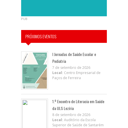
PUB
PRÓXIMOS EVENTOS
I Jornadas de Saúde Escolar e
Pediatria
7 de setembro de 2026
Local:
Centro Empresarial de
Paços de Ferreira
1.º Encontro de Literacia em Saúde
da ULS Lezíria
8 de setembro de 2026
Local:
Auditório da Escola
Superior de Saúde de Santarém