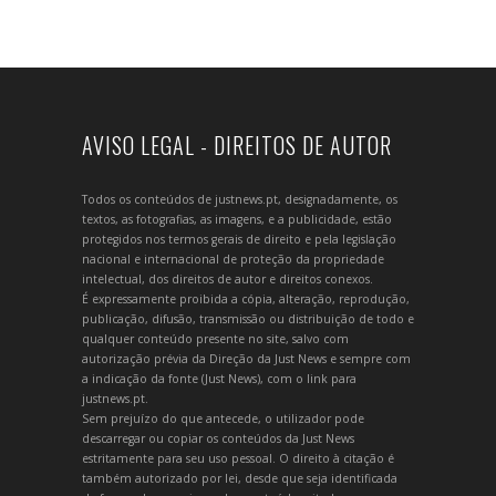
AVISO LEGAL - DIREITOS DE AUTOR
Todos os conteúdos de justnews.pt, designadamente, os
textos, as fotografias, as imagens, e a publicidade, estão
protegidos nos termos gerais de direito e pela legislação
nacional e internacional de proteção da propriedade
intelectual, dos direitos de autor e direitos conexos.
É expressamente proibida a cópia, alteração, reprodução,
publicação, difusão, transmissão ou distribuição de todo e
qualquer conteúdo presente no site, salvo com
autorização prévia da Direção da Just News e sempre com
a indicação da fonte (Just News), com o link para
justnews.pt.
Sem prejuízo do que antecede, o utilizador pode
descarregar ou copiar os conteúdos da Just News
estritamente para seu uso pessoal. O direito à citação é
também autorizado por lei, desde que seja identificada