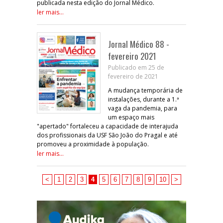
publicada nesta edição do Jornal Médico.
ler mais...
Jornal Médico 88 -
fevereiro 2021
Publicado em 25 de
fevereiro de 2021
A mudança temporária de
instalações, durante a 1.ª
vaga da pandemia, para
um espaço mais
"apertado" fortaleceu a capacidade de interajuda
dos profissionais da USF São João do Pragal e até
promoveu a proximidade à população.
ler mais...
<
1
2
3
4
5
6
7
8
9
10
>