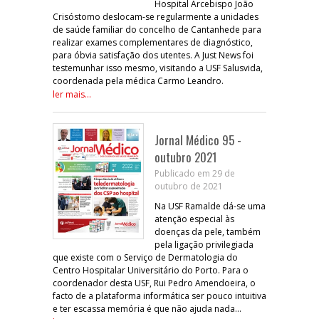
Hospital Arcebispo João
Crisóstomo deslocam-se regularmente a unidades
de saúde familiar do concelho de Cantanhede para
realizar exames complementares de diagnóstico,
para óbvia satisfação dos utentes. A Just News foi
testemunhar isso mesmo, visitando a USF Salusvida,
coordenada pela médica Carmo Leandro.
ler mais...
Jornal Médico 95 -
outubro 2021
Publicado em 29 de
outubro de 2021
Na USF Ramalde dá-se uma
atenção especial às
doenças da pele, também
pela ligação privilegiada
que existe com o Serviço de Dermatologia do
Centro Hospitalar Universitário do Porto. Para o
coordenador desta USF, Rui Pedro Amendoeira, o
facto de a plataforma informática ser pouco intuitiva
e ter escassa memória é que não ajuda nada...