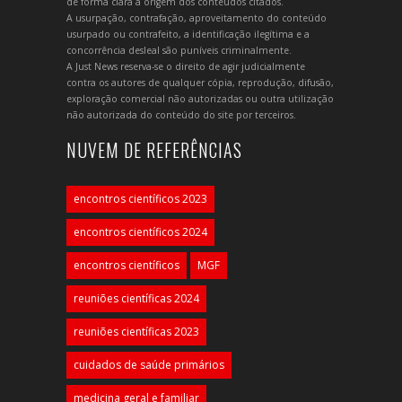
de forma clara a origem dos conteúdos citados.
A usurpação, contrafação, aproveitamento do conteúdo
usurpado ou contrafeito, a identificação ilegítima e a
concorrência desleal são puníveis criminalmente.
A Just News reserva-se o direito de agir judicialmente
contra os autores de qualquer cópia, reprodução, difusão,
exploração comercial não autorizadas ou outra utilização
não autorizada do conteúdo do site por terceiros.
NUVEM DE REFERÊNCIAS
encontros científicos 2023
encontros científicos 2024
encontros científicos
MGF
reuniões científicas 2024
reuniões científicas 2023
cuidados de saúde primários
medicina geral e familiar