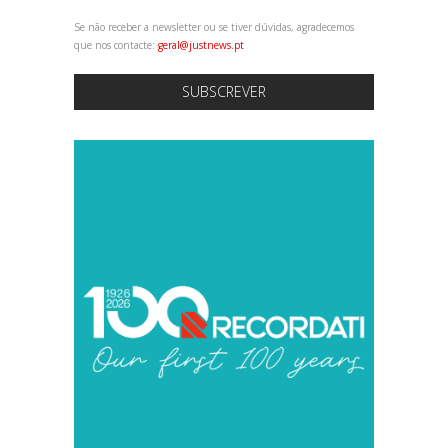
Se não receber a newsletter ou se tiver dúvidas, agradecemos
que nos contacte:
geral@justnews.pt
SUBSCREVER