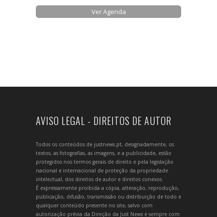
Ver Agenda
AVISO LEGAL - DIREITOS DE AUTOR
Todos os conteúdos de justnews.pt, designadamente, os
textos, as fotografias, as imagens, e a publicidade, estão
protegidos nos termos gerais de direito e pela legislação
nacional e internacional de proteção da propriedade
intelectual, dos direitos de autor e direitos conexos.
É expressamente proibida a cópia, alteração, reprodução,
publicação, difusão, transmissão ou distribuição de todo e
qualquer conteúdo presente no site, salvo com
autorização prévia da Direção da Just News e sempre com