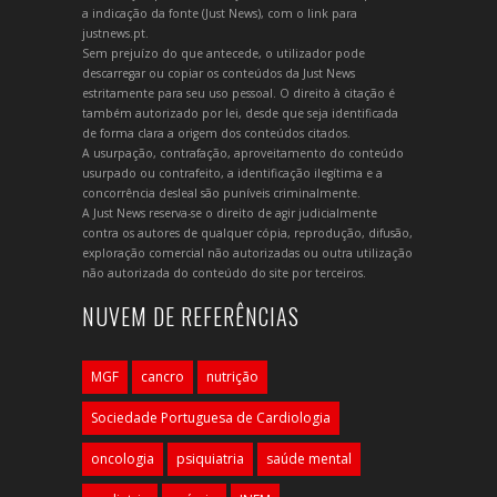
a indicação da fonte (Just News), com o link para
justnews.pt.
Sem prejuízo do que antecede, o utilizador pode
descarregar ou copiar os conteúdos da Just News
estritamente para seu uso pessoal. O direito à citação é
também autorizado por lei, desde que seja identificada
de forma clara a origem dos conteúdos citados.
A usurpação, contrafação, aproveitamento do conteúdo
usurpado ou contrafeito, a identificação ilegítima e a
concorrência desleal são puníveis criminalmente.
A Just News reserva-se o direito de agir judicialmente
contra os autores de qualquer cópia, reprodução, difusão,
exploração comercial não autorizadas ou outra utilização
não autorizada do conteúdo do site por terceiros.
NUVEM DE REFERÊNCIAS
MGF
cancro
nutrição
Sociedade Portuguesa de Cardiologia
oncologia
psiquiatria
saúde mental