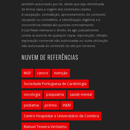
também autorizado por lei, desde que seja identificada
de forma clara a origem dos conteúdos citados.
A usurpação, contrafação, aproveitamento do conteúdo
usurpado ou contrafeito, a identificação ilegítima e a
concorrência desleal são puníveis criminalmente.
A Just News reserva-se o direito de agir judicialmente
contra os autores de qualquer cópia, reprodução, difusão,
exploração comercial não autorizadas ou outra utilização
não autorizada do conteúdo do site por terceiros.
NUVEM DE REFERÊNCIAS
MGF
cancro
nutrição
Sociedade Portuguesa de Cardiologia
oncologia
psiquiatria
saúde mental
pediatria
prémio
INEM
Centro Hospitalar e Universitário de Coimbra
Manuel Teixeira Veríssimo