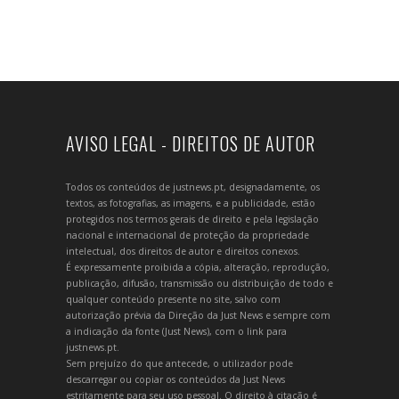
AVISO LEGAL - DIREITOS DE AUTOR
Todos os conteúdos de justnews.pt, designadamente, os
textos, as fotografias, as imagens, e a publicidade, estão
protegidos nos termos gerais de direito e pela legislação
nacional e internacional de proteção da propriedade
intelectual, dos direitos de autor e direitos conexos.
É expressamente proibida a cópia, alteração, reprodução,
publicação, difusão, transmissão ou distribuição de todo e
qualquer conteúdo presente no site, salvo com
autorização prévia da Direção da Just News e sempre com
a indicação da fonte (Just News), com o link para
justnews.pt.
Sem prejuízo do que antecede, o utilizador pode
descarregar ou copiar os conteúdos da Just News
estritamente para seu uso pessoal. O direito à citação é