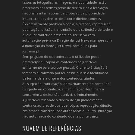
textos, as fotografias, as imagens, e a publicidade, estão
protegidos nos termos gerais de direito e pela legislação
nacional e internacional de proteção da propriedade
intelectual, dos direitos de autor e direitos conexos.
É expressamente proibida a cópia, alteração, reprodução,
publicação, difusão, transmissão ou distribuição de todo e
qualquer conteúdo presente no site, salvo com
autorização prévia da Direção da Just News e sempre com
a indicação da fonte (Just News), com o link para
justnews.pt.
Sem prejuízo do que antecede, o utilizador pode
descarregar ou copiar os conteúdos da Just News
estritamente para seu uso pessoal. O direito à citação é
também autorizado por lei, desde que seja identificada
de forma clara a origem dos conteúdos citados.
A usurpação, contrafação, aproveitamento do conteúdo
usurpado ou contrafeito, a identificação ilegítima e a
concorrência desleal são puníveis criminalmente.
A Just News reserva-se o direito de agir judicialmente
contra os autores de qualquer cópia, reprodução, difusão,
exploração comercial não autorizadas ou outra utilização
não autorizada do conteúdo do site por terceiros.
NUVEM DE REFERÊNCIAS