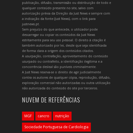
publicação, difusão, transmissão ou distribuição de todo e
qualquer conteúdo presente no site, salvo com
autorização prévia da Direção da Just News e sempre com
a indicação da fonte (Just News), com o link para
justnews.pt.
Sem prejuízo do que antecede, o utilizador pode
descarregar ou copiar os conteúdos da Just News
estritamente para seu uso pessoal. O direito à citação é
também autorizado por lei, desde que seja identificada
de forma clara a origem dos conteúdos citados.
A usurpação, contrafação, aproveitamento do conteúdo
usurpado ou contrafeito, a identificação ilegítima e a
concorrência desleal são puníveis criminalmente.
A Just News reserva-se o direito de agir judicialmente
contra os autores de qualquer cópia, reprodução, difusão,
exploração comercial não autorizadas ou outra utilização
não autorizada do conteúdo do site por terceiros.
NUVEM DE REFERÊNCIAS
MGF
cancro
nutrição
Sociedade Portuguesa de Cardiologia