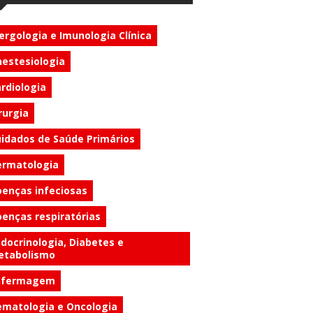
ergologia e Imunologia Clínica
estesiologia
rdiologia
rurgia
idados de Saúde Primários
ermatologia
enças infeciosas
enças respiratórias
docrinologia, Diabetes e
etabolismo
nfermagem
matologia e Oncologia