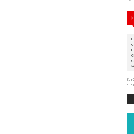
N
D
d
n
d
o
v
Se nã
que 