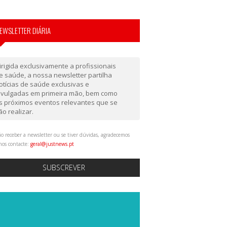
EWSLETTER DIÁRIA
irigida exclusivamente a profissionais
e saúde, a nossa newsletter partilha
otícias de saúde exclusivas e
ivulgadas em primeira mão, bem como
s próximos eventos relevantes que se
ão realizar.
o receber a newsletter ou se tiver dúvidas, agradecemos
nos contacte:
geral@justnews.pt
SUBSCREVER