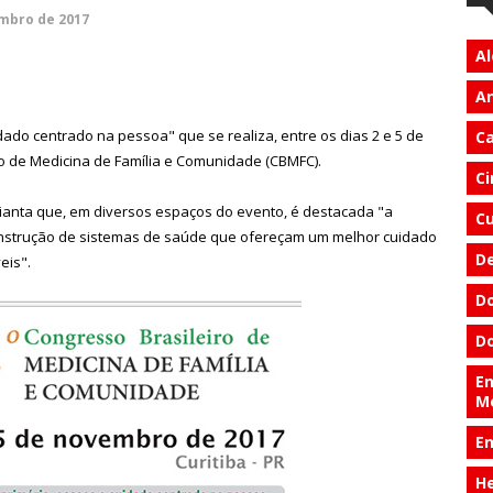
mbro de 2017
Al
An
dado centrado na pessoa" que se realiza, entre os dias 2 e 5 de
Ca
ro de Medicina de Família e Comunidade (CBMFC).
Ci
dianta que, em diversos espaços do evento, é destacada "a
Cu
onstrução de sistemas de saúde que ofereçam um melhor cuidado
D
eis".
Do
Do
En
M
E
He