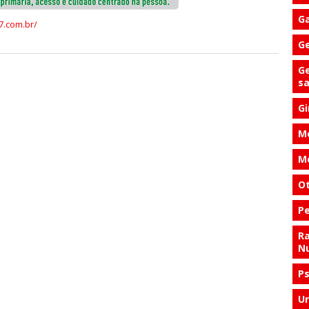
Ga
7.com.br/
Ge
Ge
s
Gi
Me
Me
Ot
Pe
Ra
Nu
Ps
Ur