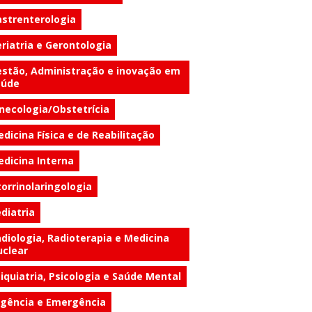
strenterologia
riatria e Gerontologia
stão, Administração e inovação em
aúde
necologia/Obstetrícia
dicina Física e de Reabilitação
dicina Interna
orrinolaringologia
diatria
diologia, Radioterapia e Medicina
clear
iquiatria, Psicologia e Saúde Mental
gência e Emergência