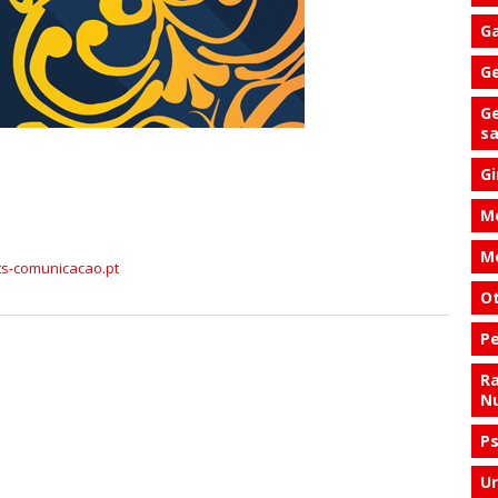
Ga
Ge
Ge
s
Gi
Me
Me
s-comunicacao.pt
Ot
Pe
Ra
Nu
Ps
Ur