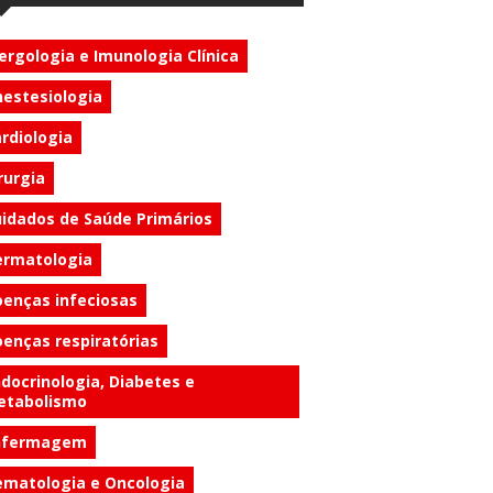
ergologia e Imunologia Clínica
estesiologia
rdiologia
rurgia
idados de Saúde Primários
ermatologia
enças infeciosas
enças respiratórias
docrinologia, Diabetes e
etabolismo
nfermagem
matologia e Oncologia