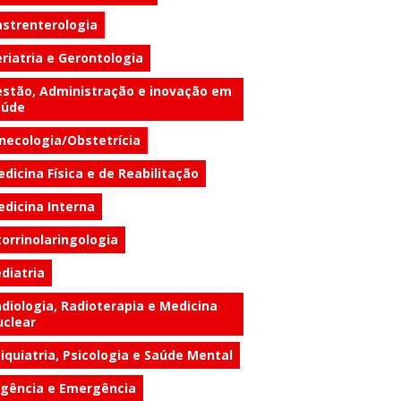
strenterologia
riatria e Gerontologia
stão, Administração e inovação em
aúde
necologia/Obstetrícia
dicina Física e de Reabilitação
dicina Interna
orrinolaringologia
diatria
diologia, Radioterapia e Medicina
clear
iquiatria, Psicologia e Saúde Mental
gência e Emergência