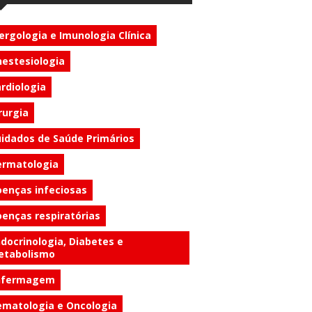
ergologia e Imunologia Clínica
estesiologia
rdiologia
rurgia
idados de Saúde Primários
ermatologia
enças infeciosas
enças respiratórias
docrinologia, Diabetes e
etabolismo
nfermagem
matologia e Oncologia