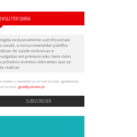
EWSLETTER DIÁRIA
irigida exclusivamente a profissionais
e saúde, a nossa newsletter partilha
otícias de saúde exclusivas e
ivulgadas em primeira mão, bem como
s próximos eventos relevantes que se
ão realizar.
o receber a newsletter ou se tiver dúvidas, agradecemos
nos contacte:
geral@justnews.pt
SUBSCREVER