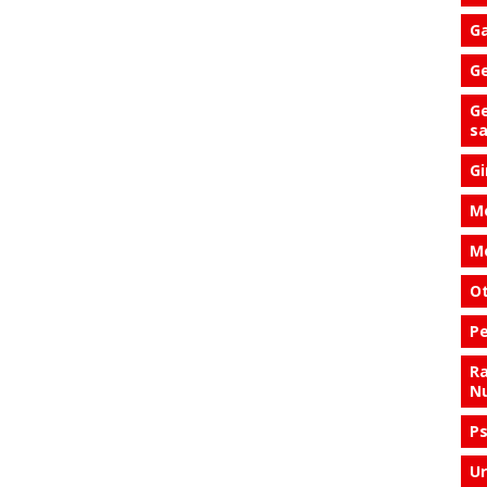
Ga
Ge
Ge
s
Gi
Me
Me
Ot
Pe
Ra
Nu
Ps
Ur