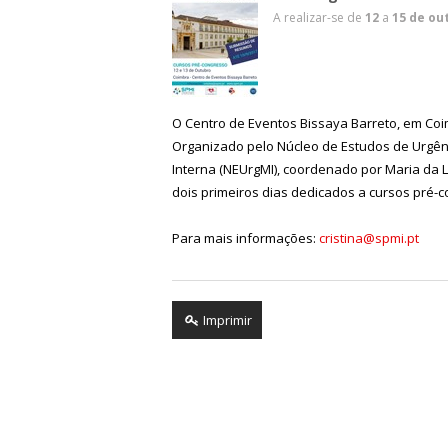
A realizar-se de
12
a
15 de ou
O Centro de Eventos Bissaya Barreto, em Coim
Organizado pelo Núcleo de Estudos de Urgê
Interna (NEUrgMI), coordenado por Maria da L
dois primeiros dias dedicados a cursos pré-
Para mais informações:
cristina@spmi.pt
Imprimir