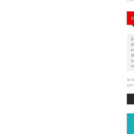
N
D
d
n
d
o
v
Se nã
que 