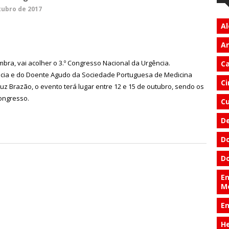
tubro de 2017
Al
An
bra, vai acolher o 3.º Congresso Nacional da Urgência.
Ca
ncia e do Doente Agudo da Sociedade Portuguesa de Medicina
Ci
uz Brazão, o evento terá lugar entre 12 e 15 de outubro, sendo os
congresso.
Cu
D
Do
Do
En
M
E
He